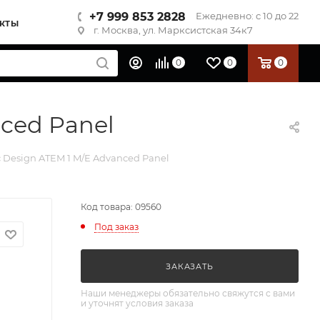
+7 999 853 2828
Ежедневно: с 10 до 22
КТЫ
г. Москва, ул. Марксистская 34к7
0
0
0
ced Panel
Design ATEM 1 M/E Advanced Panel
Код товара: 09560
Под заказ
ЗАКАЗАТЬ
Наши менеджеры обязательно свяжутся с вами
и уточнят условия заказа