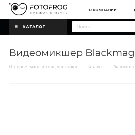
О КОМПАНИИ
КАТАЛОГ
Видеомикшер Blackmagic
—
—
Интернет магазин видеотехники
Каталог
Запись и 