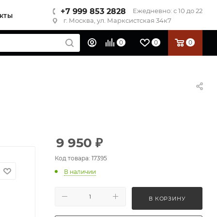
+7 999 853 2828
Ежедневно: с 10 до 22
КТЫ
г. Москва, ул. Марксистская 34к7
0
0
0
9 950
₽
Код товара: 17395
В наличии
В КОРЗИНУ