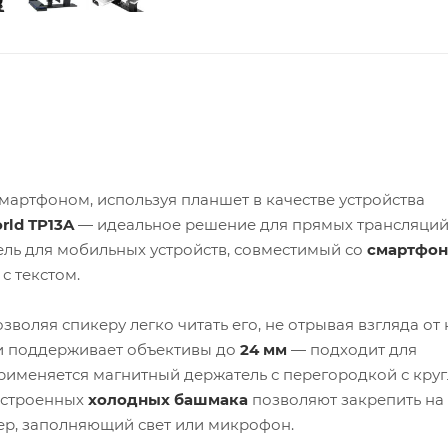
артфоном, используя планшет в качестве устройства
rld TP13A
— идеальное решение для прямых трансляций
ель для мобильных устройств, совместимый со
смартфон
с текстом.
озволяя спикеру легко читать его, не отрывая взгляда от
 и поддерживает объективы до
24 мм
— подходит для
рименяется магнитный держатель с перегородкой с кру
 встроенных
холодных башмака
позволяют закрепить на
ер, заполняющий свет или микрофон.