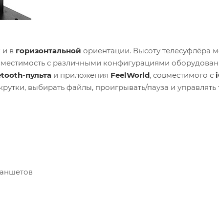
к и в
горизонтальной
ориентации. Высоту телесуфлёра 
овместимость с различными конфигурациями оборудован
etooth-пульта
и приложения
FeelWorld
, совместимого с
окрутки, выбирать файлы, проигрывать/пауза и управлять
ланшетов