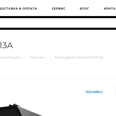
ДОСТАВКА И ОПЛАТА
СЕРВИС
БЛОГ
КОНТА
13A
—
—
трансляция
Прочее
Телесуфлер Feelworld TP13A