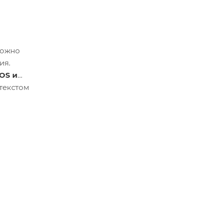
можно
ия.
iOS и
 текстом