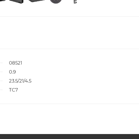
08521
0.9
23.5/21/4.5
TC7