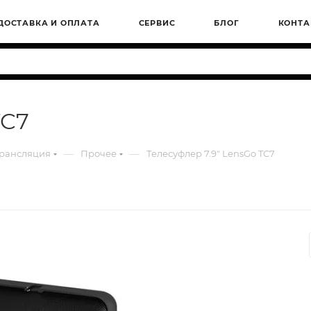
ДОСТАВКА И ОПЛАТА
СЕРВИС
БЛОГ
КОНТА
TC7
—
—
трансляция
Прочее
Телесуфлер 7.9" LensGo TC7