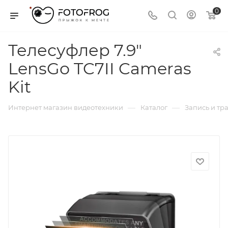
0
Телесуфлер 7.9"
LensGo TC7II Cameras
Kit
—
—
Интернет магазин видеотехники
Каталог
Запись и тр