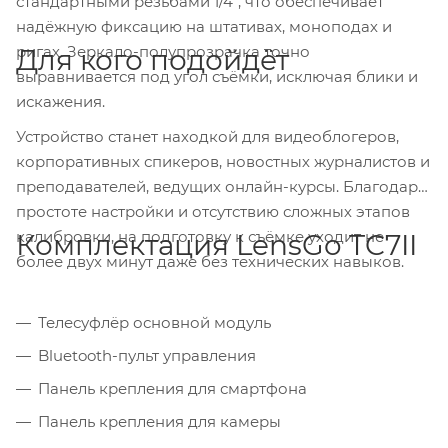
стандартными резьбами 1/4", что обеспечивает
надёжную фиксацию на штативах, моноподах и
ригах. Зеркало-полупрозрачка точно
Для кого подойдёт
выравнивается под угол съёмки, исключая блики и
искажения.
Устройство станет находкой для видеоблогеров,
корпоративных спикеров, новостных журналистов и
преподавателей, ведущих онлайн-курсы. Благодаря
простоте настройки и отсутствию сложных этапов
калибровки, на подготовку к съёмке уходит не
Комплектация LensGo TC7II
более двух минут даже без технических навыков.
Телесуфлёр основной модуль
Bluetooth-пульт управления
Панель крепления для смартфона
Панель крепления для камеры