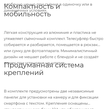
особенно ценно при съёмке в одиночку или в
Компактность и
динамичных условиях.
мобильность
Лёгкая конструкция из алюминия и пластика не
утяжеляет съёмочный комплект. Телесуфлёр быстро
собирается и разбирается, помещается в рюкзак
или сумку для фотоаппарата. Минималистичный
дизайн не мешает работе с блендой и не создаёт
помех при установке на штатив.
Продуманная система
креплений
В комплекте предусмотрены две независимые
панели: для установки на камеру и для фиксации
смартфона с текстом. Крепления оснащены