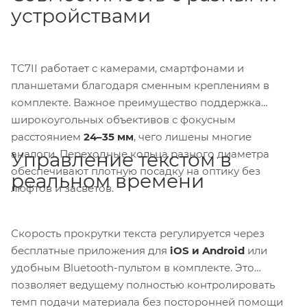
устройствами
TC7II работает с камерами, смартфонами и
планшетами благодаря сменным креплениям в
комплекте. Важное преимущество поддержка
широкоугольных объективов с фокусным
расстоянием
24–35 мм
, чего лишены многие
аналоги. Переходные кольца разного диаметра
Управление текстом в
обеспечивают плотную посадку на оптику без
реальном времени
люфтов и засветов.
Скорость прокрутки текста регулируется через
бесплатные приложения для
iOS и Android
или
удобным Bluetooth-пультом в комплекте. Это
позволяет ведущему полностью контролировать
темп подачи материала без посторонней помощи