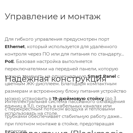
Управление и монтаж
Для гибкого управления предусмотрен порт
Ethernet
, который используется для удалённого
контроля через ПО или для питания по стандарту
PoE
. Базовая настройка выполняется
переключателями на передней панели, которую
можно заменить на опциональную
Smart Panel
с
Надёжная конструкция
цветным ЖК-дисплеем. Благодаря компактным
размерам и встроенному блоку питания устройство
можно установить в
19-дюймовую стойку
(до 3
Интеллектуальная система пассивного охлаждения
единиц в 1U), скрыть в кабельных каналах или
с перекрёстным потоком воздуха и тепловыми
использовать на столе.
трубками обеспечивает стабильную работу даже
при плотном монтаже в стойке, предотвращая
перегрев.