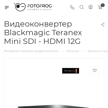
0
Видеоконвертер
Blackmagic Teranex
Mini SDI - HDMI 12G
—
—
Интернет магазин видеотехники
Каталог
Запись и тр