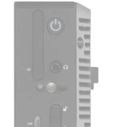
синхронизацию сигнала и низкий уровень джиттера.
Встроенные
XLR-разъёмы
позволяют выводить де-
встроенное аудио в аналоговом или цифровом
(
AES/EBU
) формате.