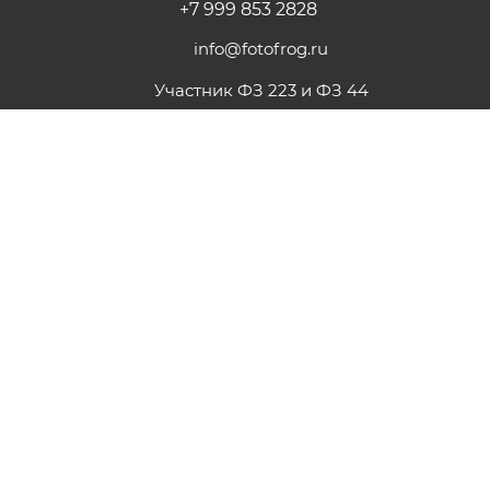
+7 999 853 2828
info@fotofrog.ru
Участник ФЗ 223 и ФЗ 44
г. Москва, ул. Марксистская 34к7
ПОДПИСАТЬСЯ НА РАССЫЛКУ