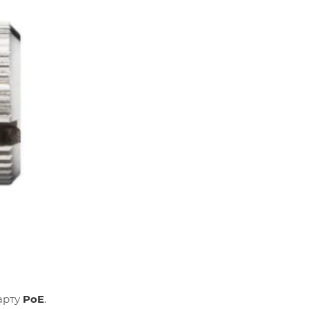
арту
PoE
.