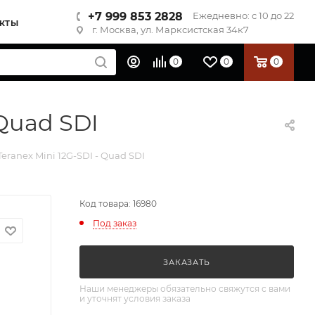
+7 999 853 2828
Ежедневно: с 10 до 22
КТЫ
г. Москва, ул. Марксистская 34к7
0
0
0
Quad SDI
ranex Mini 12G-SDI - Quad SDI
Код товара: 16980
Под заказ
ЗАКАЗАТЬ
Наши менеджеры обязательно свяжутся с вами
и уточнят условия заказа