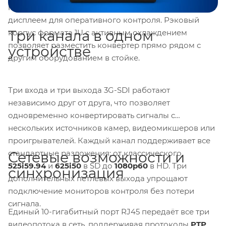
передаёт до
16 каналов аудио
и оснащено цветным
дисплеем для оперативного контроля. Рэковый
Три канала в одном
корпус формата 1U с активным охлаждением
позволяет разместить конвертер прямо рядом с
устройстве
другим оборудованием в стойке.
Три входа и три выхода 3G-SDI работают
независимо друг от друга, что позволяет
одновременно конвертировать сигналы с
нескольких источников камер, видеомикшеров или
проигрывателей. Каждый канал поддерживает все
стандартные разложения: от классического
Сетевые возможности и
525i59.94
и
625i50
в SD до
1080p60
в HD. Три
синхронизация
дополнительных петлевых выхода упрощают
подключение мониторов контроля без потери
сигнала.
Единый 10-гигабитный порт RJ45 передаёт все три
видеопотока в сеть, поддерживая протоколы
PTP