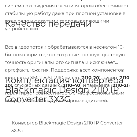
система охлаждения с вентилятором обеспечивает
стабильную работу даже при плотной установке в
рэке рядом с другими тепловыделяющими
Качество передачи
устройствами.
Все видеопотоки обрабатываются в несжатом 10-
битном формате, что сохраняет полную цветовую
точность оригинального сигнала и исключает
артефакты сжатия. Поддержка всех компонентов
стандарта SMPTE ST 2110 видео (
2110-20
), аудио (
2110-
Комплектация конвертера
30
), служебных данных (
2110-40
) и тайминга (
2110-21
)
Blackmagic Design 2110 IP
гарантирует совместимость с профессиональным
Converter 3X3G
оборудованием ведущих производителей.
Конвертер Blackmagic Design 2110 IP Converter
3X3G