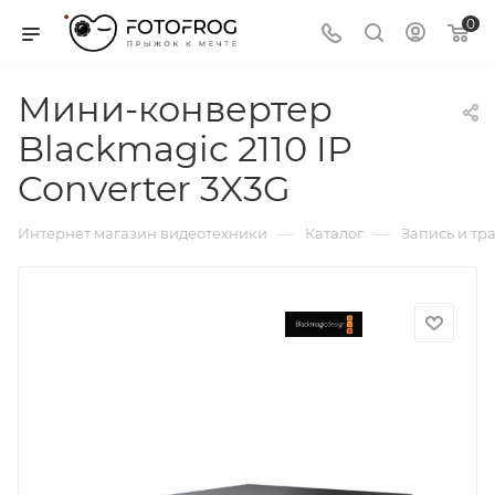
0
Мини-конвертер
Blackmagic 2110 IP
Converter 3X3G
—
—
Интернет магазин видеотехники
Каталог
Запись и тр