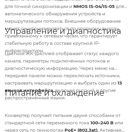
для точной синхронизации и
NMOS IS-04/IS-05
для
автоматического обнаружения устройств и
маршрутизации потоков. Внешнее оборудование
может синхронизироваться по опорному выходу,
Управление и диагностика
привязанному к сетевым часам, что гарантирует
стабильную работу в составе крупной IP-
инфраструктуры.
Цветной ЖК-дисплей отображает статус каждого
канала, параметры подключённых потоков и
диагностическую информацию. Через меню на
передней панели можно переключать источники,
настраивать маршрутизацию и выбрать один из
13
языков интерфейса
, включая русский и другие
Питание и охлаждение
распространённые языки.
Конвертер получает питание двумя способами от
стандартной сети переменного тока
100–240 В
или
через сеть по технологии
PoE+ (802.3at)
. Активная