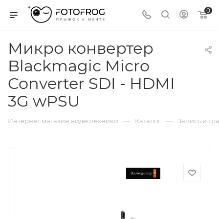
0
Микро конвертер
Blackmagic Micro
Converter SDI - HDMI
3G wPSU
—
—
Интернет магазин видеотехники
Каталог
Запись и тр