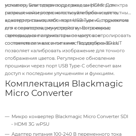
монитору или телевизору с входом HDMI. Для
условиях. Благодаря поддержке широкого спектра
питания конвертера используйте либо комплектный
разрешений и возможности калибровки цвета,
адаптер питания, либо порт USB Type-C, подключив
конвертер становится незаменимым инструментом
его к совместимому устройству. Встроенные
для операторов, режиссеров и монтажеров,
светодиодные индикаторы помогут контролировать
стремящихся получить точное цветовое
состояние сигнала и питания. Поддержка 3D LUT
соответствие и высокое качество изображения.
позволяет калибровать изображение для точного
отображения цветов. Регулярное обновление
прошивки через порт USB Type-C обеспечит вам
доступ к последним улучшениям и функциям.
Комплектация Blackmagic
Micro Converter
Микро конвертер Blackmagic Micro Converter SDI
- HDMI 3G wPSU
Адаптер питания 100-240 В переменного тока