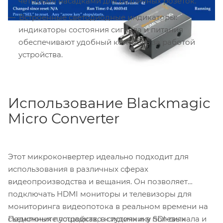
четырьмя насадками для различных розеток.
Встроенные светодиодные индикаторы:
индикаторы состояния сигнала и питания
обеспечивают удобный контроль за работой
устройства.
Использование Blackmagic
Micro Converter
Этот микроконвертер идеально подходит для
использования в различных сферах
видеопроизводства и вещания. Он позволяет
подключать HDMI мониторы и телевизоры для
мониторинга видеопотока в реальном времени на
Подключите устройство к источнику SDI-сигнала и
съемочных площадках, в студиях и в полевых