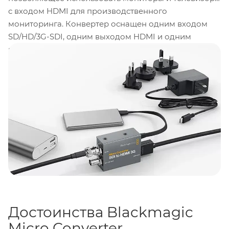
с входом HDMI для производственного
мониторинга. Конвертер оснащен одним входом
SD/HD/3G-SDI, одним выходом HDMI и одним
выходом SD/HD/3G-SDI с возможностью петли.
Устройство поддерживает 17-точечный 3D LUT для
калибровки мониторов с входом HDMI или SDI и
может выводить LUT через выход SDI для
просмотра. Автоматическое обнаружение SD, HD и
SDI уровней A и B обеспечивает поддержку
широкого диапазона профессиональных
вещательных разрешений, включая киноформат 48
fps.
Достоинства Blackmagic
Micro Converter