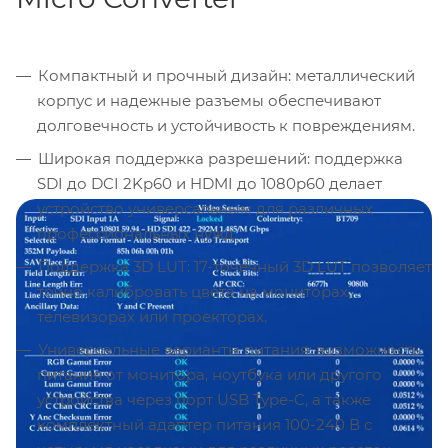
Компактный и прочный дизайн: металлический
корпус и надежные разъемы обеспечивают
долговечность и устойчивость к повреждениям.
Широкая поддержка разрешений: поддержка
SDI до DCI 2Kp60 и HDMI до 1080p60 делает
устройство универсальным для различных
профессиональных нужд.
Поддержка 3D LUT: 17-точечный 3D LUT позволяет
точно калибровать цвета на мониторах,
телевизорах или проекторах.
Универсальные варианты питания: возможность
питания от монитора, ноутбука или другого
устройства через порт USB Type-C, а также
комплектный адаптер питания 100-240 В с