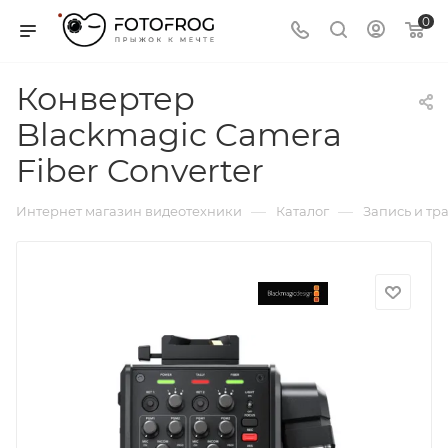
0
Конвертер
Blackmagic Camera
Fiber Converter
—
—
Интернет магазин видеотехники
Каталог
Запись и тр