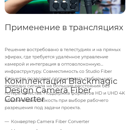
Применение в трансляциях
Решение востребовано в телестудиях и на прямых
эфирах, где требуется удалённое управление
камерой и интеграция в оптоволоконную
инфраструктуру. Совместимость со Studio Fiber
Converter позволяет организовать стабильную
Комплектация Blackmagic
передачу сигнала на большие расстояния без
Design Camera Fiber
потерь качества. Поддержка форматов HD и UHD 4K
Converter
обеспечивает гибкость при выборе рабочего
разрешения под задачи проекта.
Конвертер Camera Fiber Converter