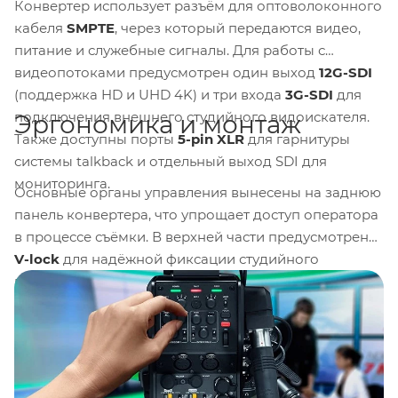
Конвертер использует разъём для оптоволоконного
кабеля
SMPTE
, через который передаются видео,
питание и служебные сигналы. Для работы с
видеопотоками предусмотрен один выход
12G-SDI
(поддержка HD и UHD 4K) и три входа
3G-SDI
для
подключения внешнего студийного видоискателя.
Эргономика и монтаж
Также доступны порты
5-pin XLR
для гарнитуры
системы talkback и отдельный выход SDI для
мониторинга.
Основные органы управления вынесены на заднюю
панель конвертера, что упрощает доступ оператора
в процессе съёмки. В верхней части предусмотрен
V-lock
для надёжной фиксации студийного
видоискателя. Монтажный кронштейн с крепежом
из комплекта обеспечивает быструю и жёсткую
установку устройства на корпус камеры без люфтов.