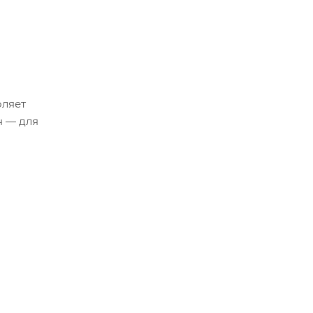
оляет
н — для