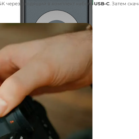
4K через входящий в комплект кабель
USB-C
. Затем скач