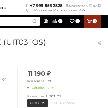
+7 999 853 2828
Ежедневно: с 10 до 22
КТЫ
г. Москва, ул. Марксистская 34к7
0
0
0
(UIT03 iOS)
11 190
₽
Код товара: 11393
Осталось 3 шт
Размер
—
UIT03 iOS
UIT03 iOS
UIT04 Android