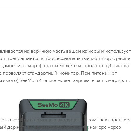
вливается на верхнюю часть вашей камеры и использует
фон превращается в профессиональный монитор с расш
соединению смартфона вы можете мгновенно публиковат
е позволяет стандартный монитор. При питании от
тимого) SeeMo 4K также может заряжать ваш смартфон,
его на камеру с помощью входящего в комплект адаптер
ный держатель, подключите SeeMo 4K к камере через