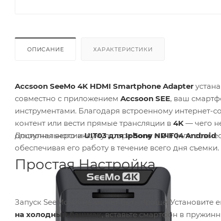
ОПИСАНИЕ
ХАРАКТЕРИСТИКИ
Accsoon SeeMo 4K HDMI Smartphone Adapter
устана
совместно с приложением
Accsoon SEE
, ваш смарт
инструментами. Благодаря встроенному интернет-
контент или вести прямые трансляции в
4K
— чего н
Доступны версии
UIT03 для Iphone
и
UIT04 Android
опционального аккумулятора
Sony NP-F
(или совмес
обеспечивая его работу в течение всего дня съемки.
Простая Настройка
Запуск SeeMo 4K не может быть проще. Установите 
на холодный башмак
, вставьте смартфон в пружин