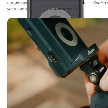
опциональный HDMI-кабель, а смартфон — к SeeMo 
установите приложение
Accsoon SEE
.