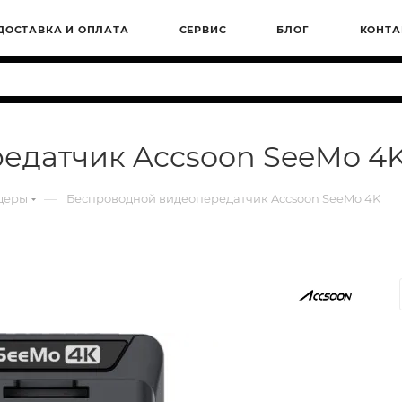
ДОСТАВКА И ОПЛАТА
СЕРВИС
БЛОГ
КОНТА
датчик Accsoon SeeMo 4K 
—
деры
Беспроводной видеопередатчик Accsoon SeeMo 4K