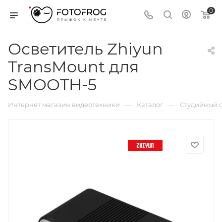
0
Осветитель Zhiyun
TransMount для
SMOOTH-5
—
—
Интернет магазин видеотехники
Каталог
Студийный с