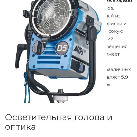
высокоскоростной электронный балласт
EB 575/800
HS
и набор светоформирующих аксессуаров.
Модель отличается модульной конструкцией из
устойчивых к коррозии алюминиевых профилей и
легких литых деталей, обеспечивающих высокую
прочность и защиту от внешних воздействий.
Диаметр линзы составляет
150 мм
, угол освещения
плавно регулируется от
6° до 56°
. Корпус имеет
степень защиты
IP23
и класс защиты I, что
гарантирует безопасную эксплуатацию в различных
условиях. Вес осветительной головы составляет
5.9
кг
, габариты с цапфой —
433 x 327 x 223 мм
.
Осветительная голова и
оптика