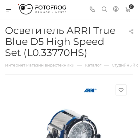
0
Осветитель ARRI True
Blue D5 High Speed
Set (L0.33770HS)
—
—
Интернет магазин видеотехники
Каталог
Студийный с