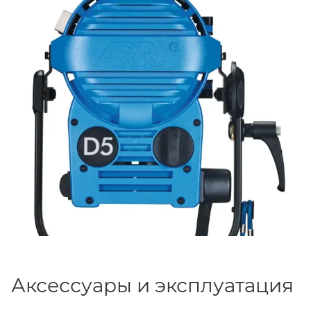
секунду
без мерцания. Балласт поддерживает
функцию диммирования в диапазоне от
50% до
100%
, а также оснащен функцией компенсации
потерь в кабеле
CCL
и управлением по протоколу
DMX
. Активный линейный фильтр повышает
коэффициент мощности и минимизирует
гармоники в электросети. Диапазон рабочих
температур окружающей среды составляет до
45°C
.
Балласт имеет разъемы
VEAM
для надежного
подключения к сети и осветительной голове.
Аксессуары и эксплуатация