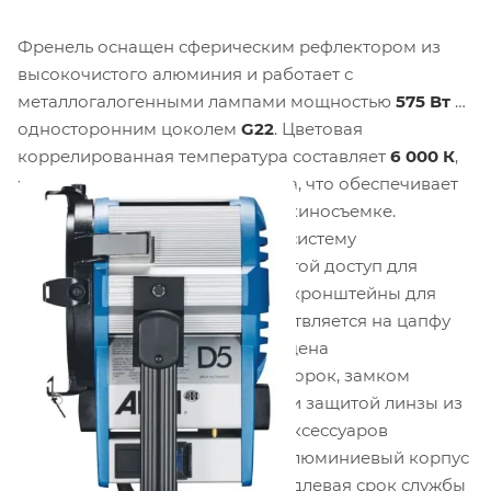
Френель оснащен сферическим рефлектором из
высокочистого алюминия и работает с
металлогалогенными лампами мощностью
575 Вт
с
односторонним цоколем
G22
. Цветовая
коррелированная температура составляет
6 000 К
,
характерная для дневного света, что обеспечивает
идеальную цветопередачу при киносъемке.
Конструкция предусматривает систему
поперечного охлаждения, простой доступ для
обслуживания и регулируемые кронштейны для
аксессуаров. Крепление осуществляется на цапфу
диаметром
28 мм
. Голова оснащена
предохранительным замком шторок, замком
наклона с дисковым тормозом и защитой линзы из
нержавеющей стали. Диаметр аксессуаров
составляет
197 мм
. Ребристый алюминиевый корпус
эффективно отводит тепло, продлевая срок службы