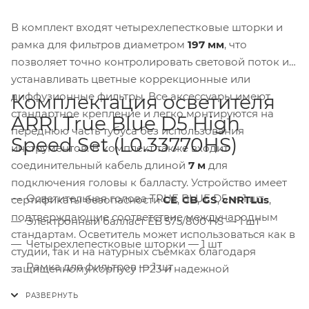
В комплект входят четырехлепестковые шторки и
рамка для фильтров диаметром
197 мм
, что
позволяет точно контролировать световой поток и
устанавливать цветные коррекционные или
диффузионные фильтры. Все аксессуары имеют
Комплектация осветителя
стандартное крепление и легко монтируются на
ARRI True Blue D5 High
переднюю часть тубуса без использования
Speed Set (L0.33770HS)
инструментов. В комплект также входит
соединительный кабель длиной
7 м
для
подключения головы к балласту. Устройство имеет
Осветительная голова TRUE BLUE D5 — 1 шт
сертификаты безопасности
CE
,
CB
,
GS
,
cNRTLus
,
подтверждающие соответствие международным
Электронный балласт EB 575/800 HS — 1 шт
стандартам. Осветитель может использоваться как в
Четырехлепестковые шторки — 1 шт
студии, так и на натурных съемках благодаря
Рамка для фильтров — 1 шт
защищенному корпусу IP23 и надежной
конструкции, устойчивой к неблагоприятным
Соединительный кабель HMI 7 м — 1 шт
погодным условиям. Компактность и легкий вес