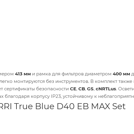
змером
413 мм
и рамка для фильтров диаметром
400 мм
д
 легко монтируются без инструментов. В комплект также
еет сертификаты безопасности
CE
,
CB
,
GS
,
cNRTLus
. Освет
ах благодаря корпусу IP23, устойчивому к неблагоприят
RI True Blue D40 EB MAX Set