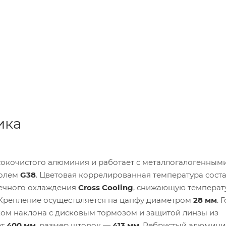
ика
окочистого алюминия и работает с металлогалогенным
колем
G38
. Цветовая коррелированная температура сост
речного охлаждения
Cross Cooling
, снижающую температ
 Крепление осуществляется на цапфу диаметром
28 мм
. 
ом наклона с дисковым тормозом и защитой линзы из
ет
400 мм
, размер шторок —
413 мм
. Ребристый алюмин