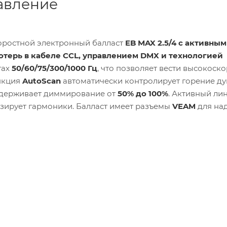
авление
оростной электронный балласт
EB MAX 2.5/4 с активным
терь в кабеле CCL, управлением DMX и технологией
тах
50/60/75/300/1000 Гц
, что позволяет вести высокоск
нкция
AutoScan
автоматически контролирует горение ду
оддерживает диммирование от
50% до 100%
. Активный ли
ирует гармоники. Балласт имеет разъемы
VEAM
для на