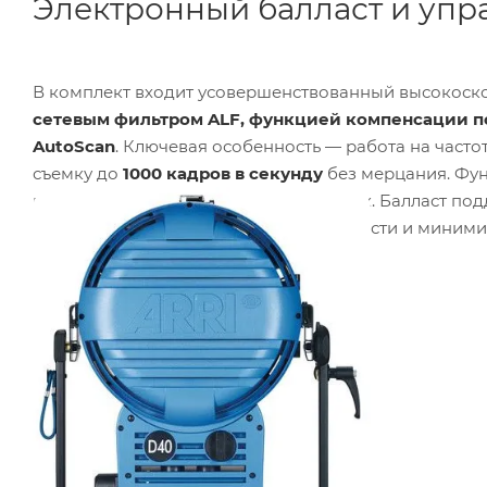
Электронный балласт и упр
В комплект входит усовершенствованный высокоск
сетевым фильтром ALF, функцией компенсации по
AutoScan
. Ключевая особенность — работа на часто
съемку до
1000 кадров в секунду
без мерцания. Фу
гарантируя стабильный световой поток. Балласт п
фильтр повышает коэффициент мощности и минимиз
подключения.