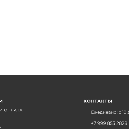
М
КОНТАКТЫ
И ОПЛАТА
Ежедневно: с 10 
+7 999 853 2828
М