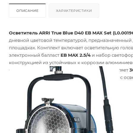
ОПИСАНИЕ
ХАРАКТЕРИСТИКИ
Осветитель ARRI True Blue D40 EB MAX Set (L0.0019
дневной цветовой температурой, предназначенный 
площадках. Комплект включает осветительную гол
электронный балласт
EB MAX 2.5/4
и набор светофо
конструкцией из устойчивых к коррозии алюминиев
структурную прочность. Диаметр линзы составляет
3
имеет степень защиты
IP23
и класс защиты I. Вес ос
534 x 403 мм
.