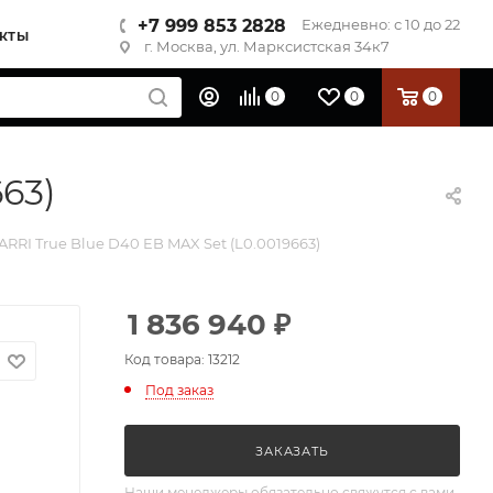
+7 999 853 2828
Ежедневно: с 10 до 22
КТЫ
г. Москва, ул. Марксистская 34к7
0
0
0
63)
ARRI True Blue D40 EB MAX Set (L0.0019663)
1 836 940
₽
Код товара: 13212
Под заказ
ЗАКАЗАТЬ
Наши менеджеры обязательно свяжутся с вами