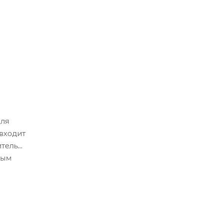
ля
 входит
итель
ным