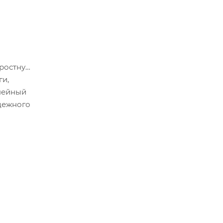
оростную
ги,
нейный
дежного