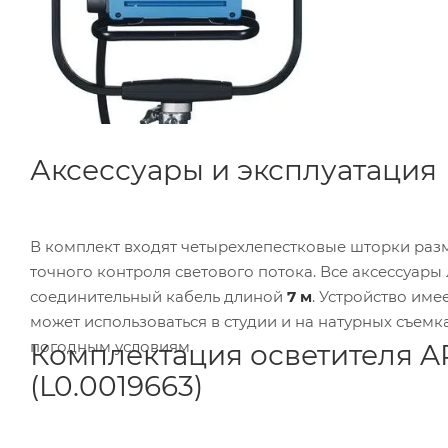
Аксессуары и эксплуатация
В комплект входят четырехлепестковые шторки ра
точного контроля светового потока. Все аксессуары
соединительный кабель длиной
7 м
. Устройство им
может использоваться в студии и на натурных съемк
погодным условиям.
Комплектация осветителя AR
(L0.0019663)