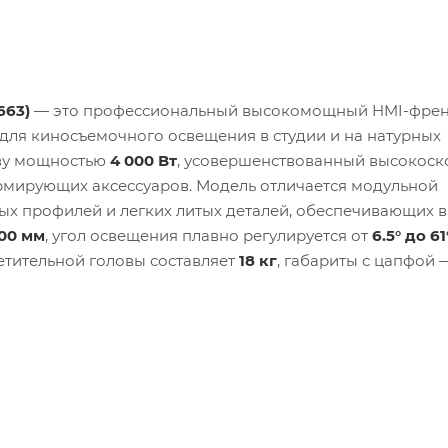
663)
— это профессиональный высокомощный HMI-френ
для киносъемочного освещения в студии и на натурных
ову мощностью
4 000 Вт
, усовершенствованный высокоск
рмирующих аксессуаров. Модель отличается модульной
ых профилей и легких литых деталей, обеспечивающих 
00 мм
, угол освещения плавно регулируется от
6.5° до 61
ветительной головы составляет
18 кг
, габариты с цапфой