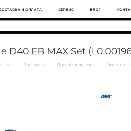
ДОСТАВКА И ОПЛАТА
СЕРВИС
БЛОГ
КОНТА
e D40 EB MAX Set (L0.00196
—
—
—
 свет
Видеосвет
Прочий видеосвет
Осветитель 