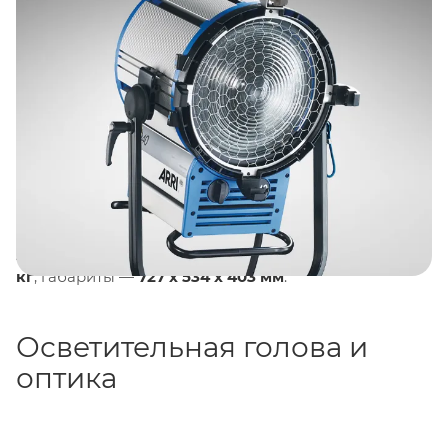
Вт
, электронный балласт
EB 2.5/4
и набор
светоформирующих аксессуаров. Модель
отличается легкой модульной конструкцией из
устойчивых к коррозии алюминиевых профилей и
литых деталей, обеспечивающих высокую
прочность и защиту от внешних воздействий.
Диаметр линзы составляет
300 мм
, угол освещения
плавно регулируется от
6.5° до 61°
. Корпус имеет
степень защиты
IP23
и класс защиты I, что
гарантирует безопасную эксплуатацию в различных
условиях. Вес осветительной головы составляет
18
кг
, габариты —
727 x 534 x 403 мм
.
Осветительная голова и
оптика