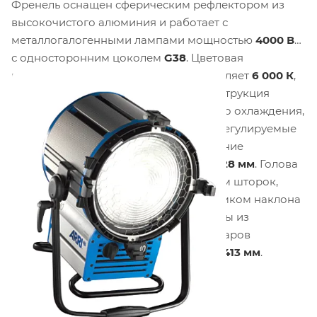
Френель оснащен сферическим рефлектором из
высокочистого алюминия и работает с
металлогалогенными лампами мощностью
4000 Вт
с односторонним цоколем
G38
. Цветовая
коррелированная температура составляет
6 000 К
,
характерная для дневного света. Конструкция
предусматривает систему поперечного охлаждения,
простой доступ для обслуживания и регулируемые
кронштейны для аксессуаров. Крепление
осуществляется на цапфу диаметром
28 мм
. Голова
оснащена предохранительным замком шторок,
скользящим легким кронштейном, замком наклона
с дисковым тормозом и защитой линзы из
нержавеющей стали. Диаметр аксессуаров
составляет
400 мм
, размер шторок —
413 мм
.