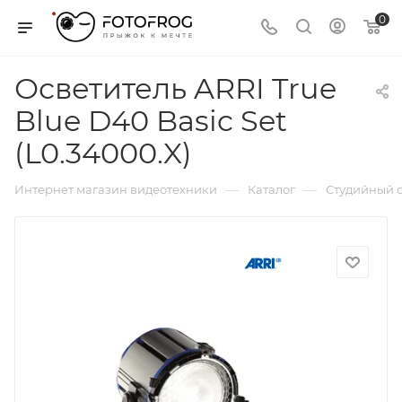
0
Осветитель ARRI True
Blue D40 Basic Set
(L0.34000.X)
—
—
Интернет магазин видеотехники
Каталог
Студийный с