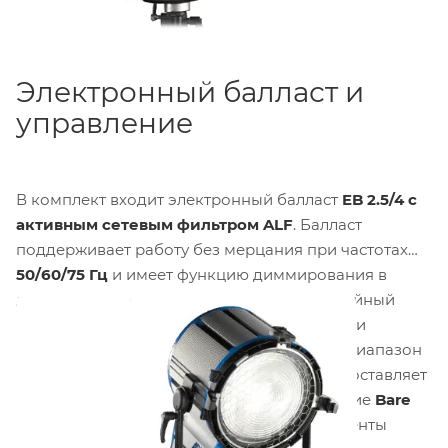
Электронный балласт и
управление
В комплект входит электронный балласт
EB 2.5/4 с
активным сетевым фильтром ALF
. Балласт
поддерживает работу без мерцания при частотах
50/60/75 Гц
и имеет функцию диммирования в
диапазоне от
50% до 100%
. Активный линейный
фильтр повышает коэффициент мощности и
минимизирует гармоники в электросети. Диапазон
рабочих температур окружающей среды составляет
от
-20°C
до
+45°C
. Балласт имеет исполнение
Bare
Ends
для подключения к сети. Все компоненты