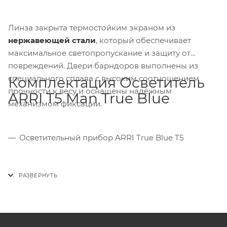
Линза закрыта термостойким экраном из
нержавеющей стали
, который обеспечивает
максимальное светопропускание и защиту от
повреждений. Двери барндоров выполнены из
специального сплава с высоким соотношением
Комплектация Осветитель
прочности к весу и оснащены надёжным
ARRI T5 Man True Blue
механизмом фиксации.
Осветительный прибор ARRI True Blue T5