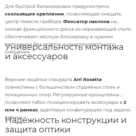
Для быстрой балансировки предусмотрено
скользящее крепление
, позволяющее смещать
центр тяжести прибора.
Фиксатор наклона
на
основе фрикционного диска из нержавеющей стали
обеспечивает жёсткую блокировку в нужном
положении без люфтов и самопроизвольного
Универсальность монтажа
смещения.
и аксессуаров
Верхние защёлки стандарта
Arri Rosette
совместимы с большинством студийных стоек и
локационных опор. Регулируемые кронштейны
позволяют гибко позиционировать аксессуары в
2
или 4 рамках
, адаптируя конфигурацию под задачи
съёмки.
Надёжность конструкции и
защита оптики