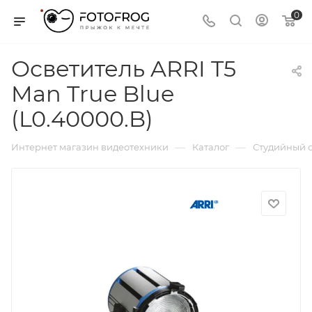
0
Осветитель ARRI T5
Man True Blue
(L0.40000.B)
—
—
Интернет магазин видеотехники
Каталог
Студийный с