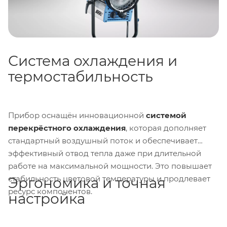
сделав прибор универсальным решением для
студийной и локационной съёмки.
Система охлаждения и
термостабильность
Прибор оснащён инновационной
системой
перекрёстного охлаждения
, которая дополняет
стандартный воздушный поток и обеспечивает
эффективный отвод тепла даже при длительной
работе на максимальной мощности. Это повышает
стабильность цветовой температуры и продлевает
Эргономика и точная
ресурс компонентов.
настройка