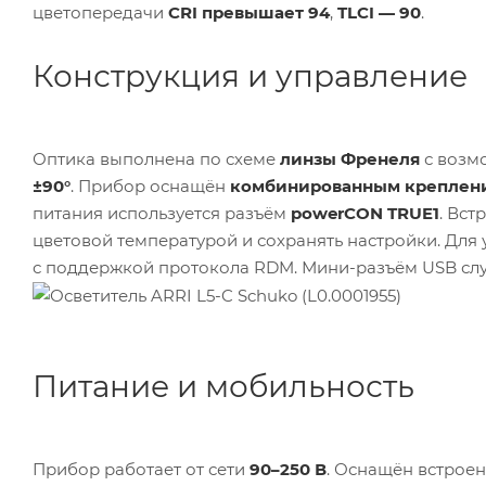
цветопередачи
CRI превышает 94
,
TLCI — 90
.
Конструкция и управление
Оптика выполнена по схеме
линзы Френеля
с возмо
±90°
. Прибор оснащён
комбинированным креплени
питания используется разъём
powerCON TRUE1
. Вст
цветовой температурой и сохранять настройки. Дл
с поддержкой протокола RDM. Мини-разъём USB сл
Питание и мобильность
Прибор работает от сети
90–250 В
. Оснащён встрое