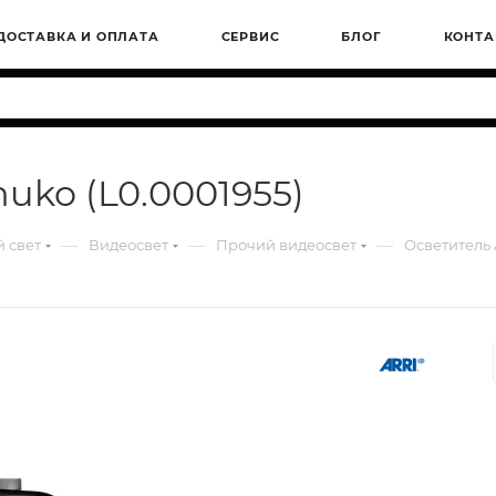
ДОСТАВКА И ОПЛАТА
СЕРВИС
БЛОГ
КОНТА
uko (L0.0001955)
—
—
—
 свет
Видеосвет
Прочий видеосвет
Осветитель 