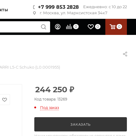
+7 999 853 2828
Ежедневно: с 10 до 22
КТЫ
г. Москва, ул. Марксистская 34к7
0
0
0
ARRI L5-C Schuko (L0.0001955)
244 250
₽
Код товара: 13269
Под заказ
ЗАКАЗАТЬ
Наши менеджеры обязательно свяжутся с вами