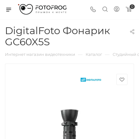
0
DigitalFoto Фонарик
GC60X5S
—
—
Интернет магазин видеотехники
Каталог
Студийный с