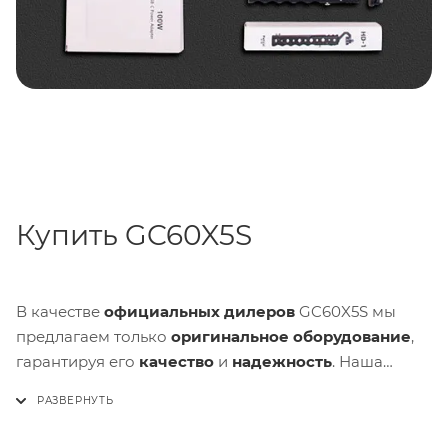
Купить GC60X5S
В качестве
официальных дилеров
GC60X5S мы
предлагаем только
оригинальное оборудование
,
гарантируя его
качество
и
надежность
. Наша
команда экспертов всегда готова
проконсультировать вас и ответить на все ваши
вопросы, чтобы вы могли сделать осознанный