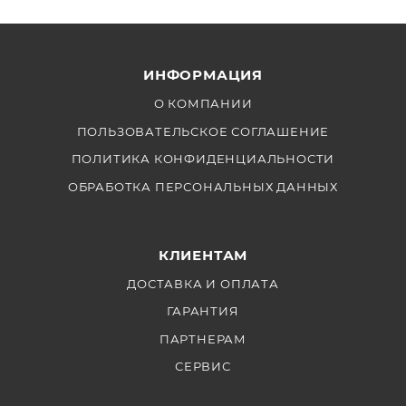
выбор. Мы обеспечим вас всей необходимой
информацией о нашем товаре, его
функциональности и настройке, чтобы вы могли
ИНФОРМАЦИЯ
использовать его в полной мере. Мы также
предлагаем гарантию, чтобы в случае каких-либо
О КОМПАНИИ
проблем вы смогли получить поддержку и
ПОЛЬЗОВАТЕЛЬСКОЕ СОГЛАШЕНИЕ
техническую помощь.
ПОЛИТИКА КОНФИДЕНЦИАЛЬНОСТИ
ОБРАБОТКА ПЕРСОНАЛЬНЫХ ДАННЫХ
КЛИЕНТАМ
ДОСТАВКА И ОПЛАТА
ГАРАНТИЯ
ПАРТНЕРАМ
СЕРВИС