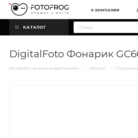
О КОМПАНИИ
КАТАЛОГ
DigitalFoto Фонарик GC
—
—
Интернет магазин видеотехники
Каталог
Студийный