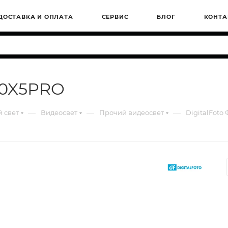
ДОСТАВКА И ОПЛАТА
СЕРВИС
БЛОГ
КОНТА
60X5PRO
—
—
—
 свет
Видеосвет
Прочий видеосвет
DigitalFot