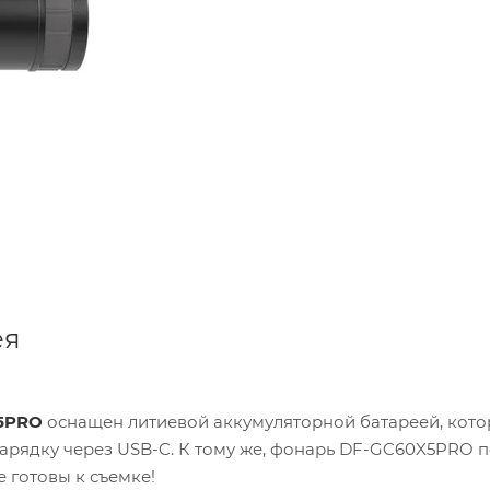
ея
5PRO
оснащен литиевой аккумуляторной батареей, кото
арядку через USB-C. К тому же, фонарь DF-GC60X5PRO 
е готовы к съемке!