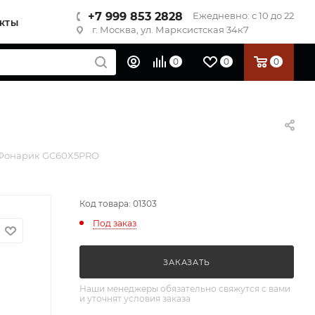
+7 999 853 2828
Ежедневно: с 10 до 22
КТЫ
г. Москва, ул. Марксистская 34к7
0
0
0
o Фонарик GC60X5PRO
Код товара: 01303
Под заказ
ЗАКАЗАТЬ
Наши менеджеры обязательно свяжутся с вами
и уточнят условия заказа