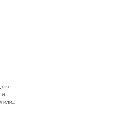
 для
 и
я или