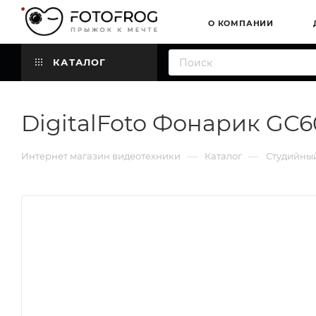
О КОМПАНИИ
КАТАЛОГ
DigitalFoto Фонарик GC6
—
—
Интернет магазин видеотехники
Каталог
Студийный