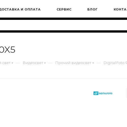
ДОСТАВКА И ОПЛАТА
СЕРВИС
БЛОГ
КОНТА
0X5
—
—
—
 свет
Видеосвет
Прочий видеосвет
DigitalFoto