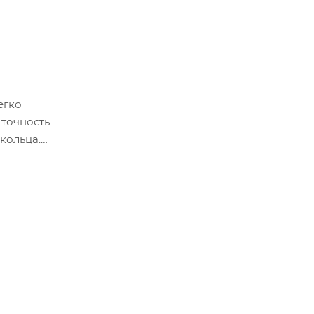
егко
 точность
кольца.