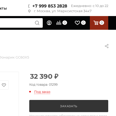
+7 999 853 2828
Ежедневно: с 10 до 22
КТЫ
г. Москва, ул. Марксистская 34к7
0
0
0
 Фонарик GC60X5
32 390
₽
Код товара: 01299
Под заказ
ЗАКАЗАТЬ
Наши менеджеры обязательно свяжутся с вами