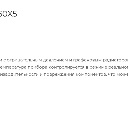
60X5
 с отрицательным давлением и графеновым радиатором
температура прибора контролируется в режиме реально
оизводительности и повреждения компонентов, что мож