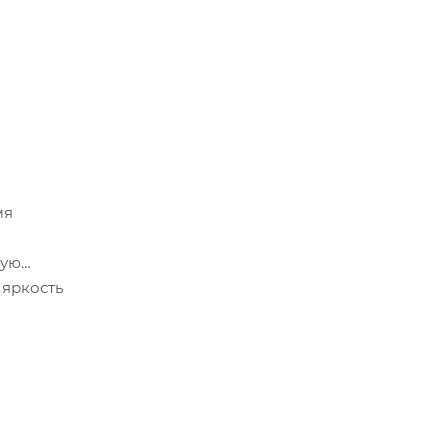
мя
ную
 яркость