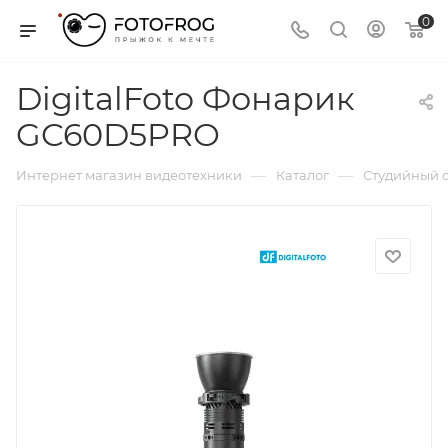
0
DigitalFoto Фонарик
GC60D5PRO
—
—
Интернет магазин видеотехники
Каталог
Студийный с