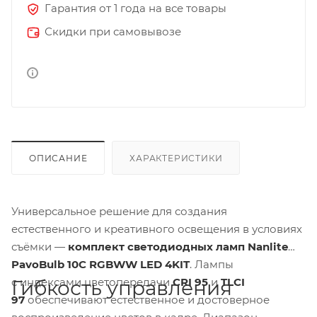
Гарантия от 1 года на все товары
Скидки при самовывозе
ОПИСАНИЕ
ХАРАКТЕРИСТИКИ
Универсальное решение для создания
естественного и креативного освещения в условиях
съёмки —
комплект светодиодных ламп Nanlite
PavoBulb 10C RGBWW LED 4KIT
. Лампы
с индексами цветопередачи
CRI 95
и
TLCI
Гибкость управления
97
обеспечивают естественное и достоверное