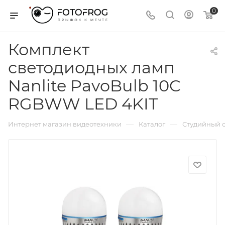
0
Комплект
светодиодных ламп
Nanlite PavoBulb 10C
RGBWW LED 4KIT
—
—
Интернет магазин видеотехники
Каталог
Студийный с