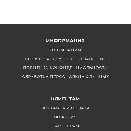
2 адаптера-держателя для батарей Nanlite NP-F
для лампы PavoBulb 10C
4 присоски для крепления
Сетевой шнур питания
Транспортировочный кейс
ИНФОРМАЦИЯ
О КОМПАНИИ
ПОЛЬЗОВАТЕЛЬСКОЕ СОГЛАШЕНИЕ
ПОЛИТИКА КОНФИДЕНЦИАЛЬНОСТИ
ОБРАБОТКА ПЕРСОНАЛЬНЫХ ДАННЫХ
КЛИЕНТАМ
ДОСТАВКА И ОПЛАТА
ГАРАНТИЯ
ПАРТНЕРАМ