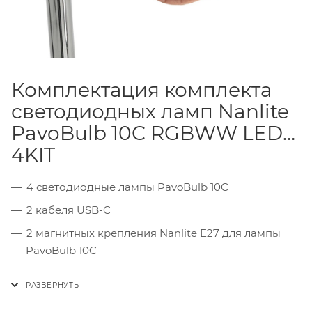
Комплектация комплекта
светодиодных ламп Nanlite
PavoBulb 10C RGBWW LED
4KIT
4 светодиодные лампы PavoBulb 10C
2 кабеля USB-C
2 магнитных крепления Nanlite E27 для лампы
PavoBulb 10C
2 литий-ионных аккумуляторных блока Nanlite
Control Bank для PavoBulb и PavoTube