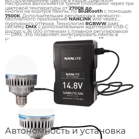
воспроизведение цветов в кадре. Диапазон
Настройка выполняется тремя способами: через три
цветовой температуры от
2700K до
кнопки на корпусе лампы, по
Bluetooth
с помощью
7500K
. Дополнительная регулировка зелёного-
бесплатного приложения
NANLINK
или через
пурпурного оттенка. Технология
RGBWW
даёт
систему
DMX
с дополнительным адаптером USB-C
доступ к 36 000 оттенкам с плавной регулировкой
— DMX. Это позволяет интегрировать лампы в
насыщенности и оттенка. Встроенные
15 световых
единую световую систему вместе с другими
эффектов
(огонь, свеча, телевизор, гроза и другие)
приборами Nanlite и управлять всем освещением с
настраиваются через приложение и сохраняются
единой точки.
как пресеты. Широкий угол рассеивания
205°
создаёт мягкий, равномерный свет без резких
теней.
Автономность и установка