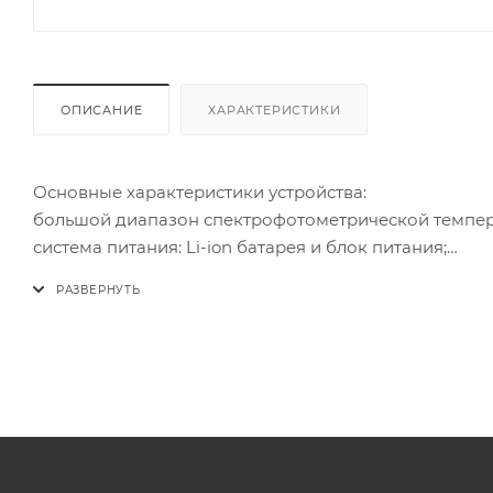
ОПИСАНИЕ
ХАРАКТЕРИСТИКИ
Основные характеристики устройства:
большой диапазон спектрофотометрической темпера
система питания: Li-ion батарея и блок питания;
диапазон яркости: 0 – 100%;
время непрерывной работы составляет: около 1,5 час
коэффициент цветопередачи: RA 80, TLCI ≥ 95.