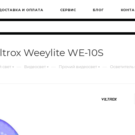
ДОСТАВКА И ОПЛАТА
СЕРВИС
БЛОГ
КОНТА
trox Weeylite WE-10S
—
—
—
 свет
Видеосвет
Прочий видеосвет
Осветитель 