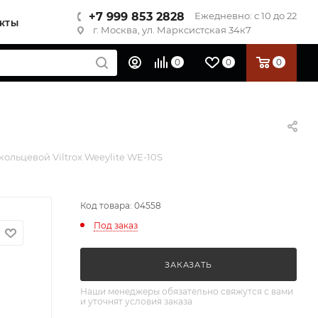
+7 999 853 2828
Ежедневно: с 10 до 22
КТЫ
г. Москва, ул. Марксистская 34к7
0
0
0
кольцевой Viltrox Weeylite WE-10S
Код товара: 04558
Под заказ
ЗАКАЗАТЬ
Наши менеджеры обязательно свяжутся с вами
и уточнят условия заказа