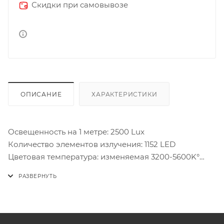
Скидки при самовывозе
ОПИСАНИЕ
ХАРАКТЕРИСТИКИ
Освещенность на 1 метре: 2500 Lux
Количество элементов излучения: 1152 LED
Цветовая температура: изменяемая 3200-5600K°
Управление световым потоком: 10-100%
Угол светового потока: 70°
Чистота цвета CRI: 93
Чистота цвета TLCI: 97
Аккумуляторная площадка: V-mount