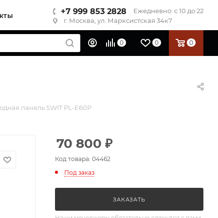
+7 999 853 2828
Ежедневно: с 10 до 22
КТЫ
г. Москва, ул. Марксистская 34к7
0
0
0
одная панель SWIT PL-E60P
70 800
₽
Код товара: 04462
Под заказ
ЗАКАЗАТЬ
Наши менеджеры обязательно свяжутся с вами