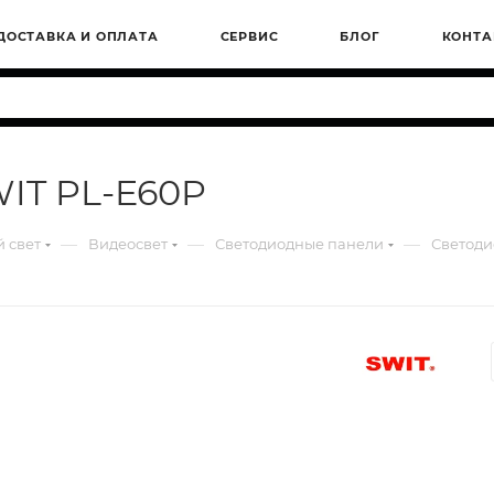
ДОСТАВКА И ОПЛАТА
СЕРВИС
БЛОГ
КОНТА
IT PL-E60P
—
—
—
 свет
Видеосвет
Светодиодные панели
Светоди