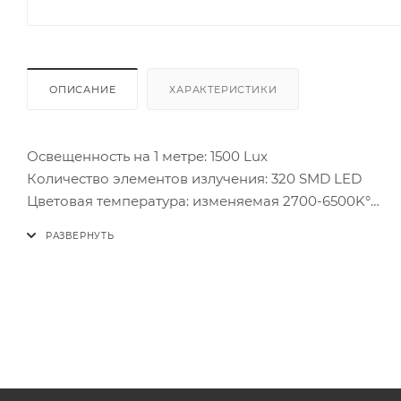
ОПИСАНИЕ
ХАРАКТЕРИСТИКИ
Освещенность на 1 метре: 1500 Lux
Количество элементов излучения: 320 SMD LED
Цветовая температура: изменяемая 2700-6500K°
Управление световым потоком: 0-100%
Угол светового потока: 70°
Чистота цвета CRI: 98
Чистота цвета TLCI: 99
Аккумуляторная площадка: V-mount
Управление: локальное DMX512