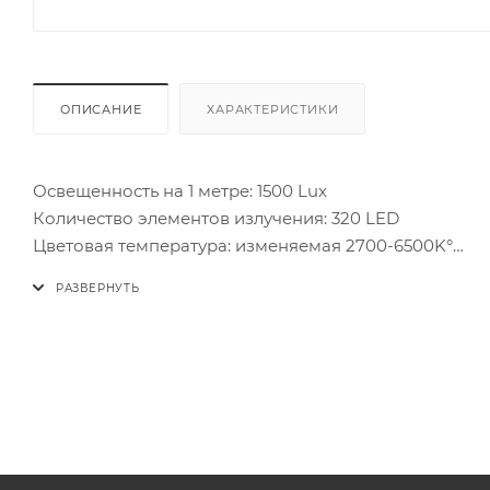
ОПИСАНИЕ
ХАРАКТЕРИСТИКИ
Освещенность на 1 метре: 1500 Lux
Количество элементов излучения: 320 LED
Цветовая температура: изменяемая 2700-6500K°
Управление световым потоком: 0-100%
Угол светового потока: 70°
Чистота цвета CRI: 98
Чистота цвета TLCI: 99
Аккумуляторная площадка: V-mount
Управление: локальное