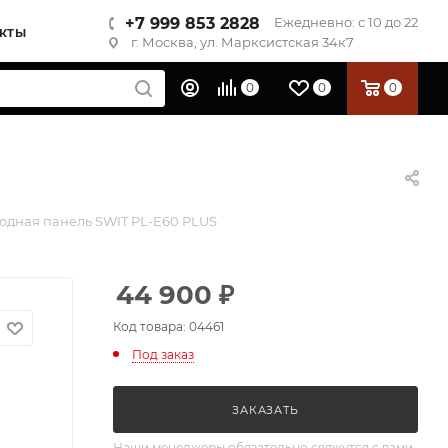
+7 999 853 2828
Ежедневно: с 10 до 22
КТЫ
г. Москва, ул. Марксистская 34к7
0
0
0
одная панель SWIT PL-E60 PLUS
44 900
₽
Код товара: 04461
Под заказ
ЗАКАЗАТЬ
Наши менеджеры обязательно свяжутся с вами