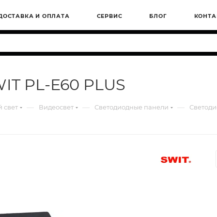
ДОСТАВКА И ОПЛАТА
СЕРВИС
БЛОГ
КОНТА
IT PL-E60 PLUS
—
—
—
 свет
Видеосвет
Светодиодные панели
Светоди