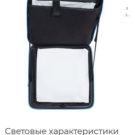
кг
. Управление осуществляется через приложение
NANLINK
по Bluetooth, через 2.4 ГГц пульт или через
DMX/RDM. Питание — от сети, от V-mount или от NP-
F аккумуляторов (адаптеры приобретаются
отдельно).
Световые характеристики