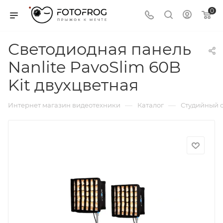
0
Светодиодная панель
Nanlite PavoSlim 60B
Kit двухцветная
—
—
Интернет магазин видеотехники
Каталог
Студийный с