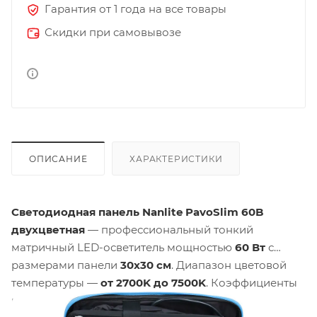
Гарантия от 1 года на все товары
Скидки при самовывозе
ОПИСАНИЕ
ХАРАКТЕРИСТИКИ
Светодиодная панель Nanlite PavoSlim 60B
двухцветная
— профессиональный тонкий
матричный LED-осветитель мощностью
60 Вт
с
размерами панели
30x30 см
. Диапазон цветовой
температуры —
от 2700K до 7500K
. Коэффициенты
цветопередачи:
CRI 96
,
TLCI 98
. Вес панели —
1,65