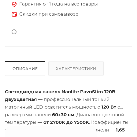
Гарантия от 1 года на все товары
Скидки при самовывозе
ОПИСАНИЕ
ХАРАКТЕРИСТИКИ
Светодиодная панель Nanlite PavoSlim 120B
двухцветная
— профессиональный тонкий
матричный LED-осветитель мощностью
120 Вт
с
размерами панели
60x30 см
. Диапазон цветовой
температуры —
от 2700K до 7500K
. Коэффициенты
цветопередачи:
CRI 96
,
TLCI 98
. Вес панели —
1,65