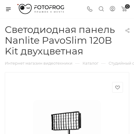
0
Светодиодная панель
Nanlite PavoSlim 120B
Kit двухцветная
—
—
Интернет магазин видеотехники
Каталог
Студийный с