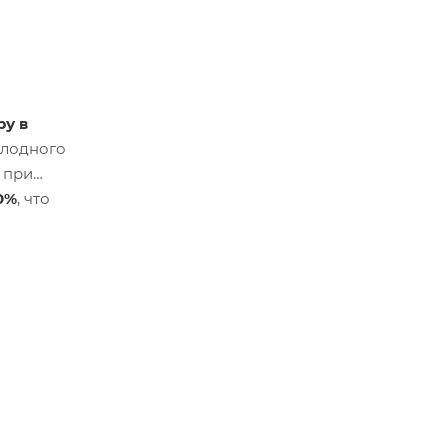
ру в
олодного
 при
0%
, что