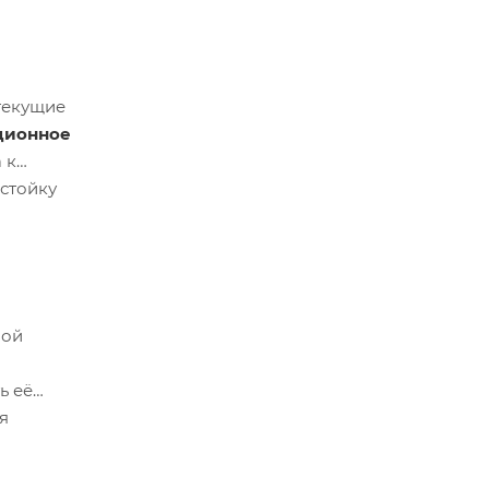
текущие
ционное
 к
 стойку
ной
ь её
я