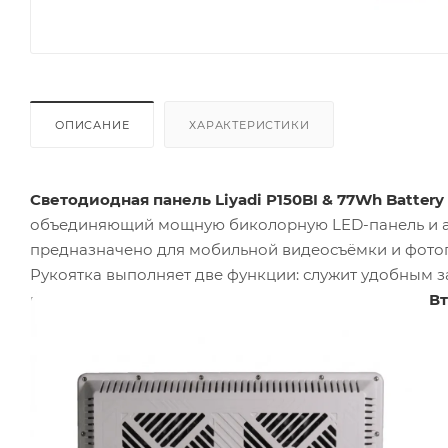
ОПИСАНИЕ
ХАРАКТЕРИСТИКИ
Светодиодная панель Liyadi P150BI & 77Wh Battery 
объединяющий мощную биколорную LED-панель и а
предназначено для мобильной видеосъёмки и фотог
Рукоятка выполняет две функции: служит удобным з
панели. Мощность источника света составляет
150 Вт
портретной и предметной съёмки.