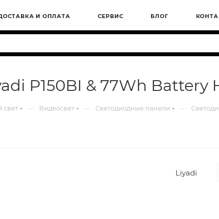
ДОСТАВКА И ОПЛАТА
СЕРВИС
БЛОГ
КОНТА
di P150BI & 77Wh Battery 
—
—
—
 свет
Видеосвет
Светодиодные панели
Светодио
Liyadi