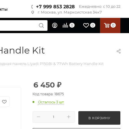
+7 999 853 2828
Ежедневно: с 10 до 22
КТЫ
г. Москва, ул. Марксистская 34к7
0
0
0
Handle Kit
дная панель Liyadi P150BI & 77Wh Battery Handle Kit
6 450
₽
Код товара: 18675
Осталось 3 шт
В КОРЗИНУ