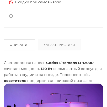
Скидки при самовывозе
ОПИСАНИЕ
ХАРАКТЕРИСТИКИ
Светодиодная панель
Godox Litemons LP1200R
сочетает мощность
120 Вт
и компактный корпус для
работы в студии и на выезде. Полноцветный
осветитель
поддерживает широкий диапазон
цветовой температуры и режимы RGB, что
позволяет гибко настраивать свет под любую
творческую задачу. Небольшой вес и продуманная
эргономика упрощают интеграцию прибора в