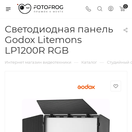
0
Светодиодная панель
Godox Litemons
LP1200R RGB
—
—
Интернет магазин видеотехники
Каталог
Студийный с