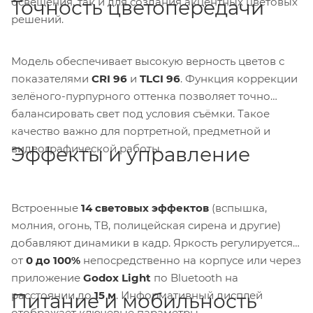
освещения, так и для создания акцентных цветовых
Точность цветопередачи
решений.
Модель обеспечивает высокую верность цветов с
показателями
CRI 96
и
TLCI 96
. Функция коррекции
зелёного-пурпурного оттенка позволяет точно
балансировать свет под условия съёмки. Такое
качество важно для портретной, предметной и
видеографической работы.
Эффекты и управление
Встроенные
14 световых эффектов
(вспышка,
молния, огонь, ТВ, полицейская сирена и другие)
добавляют динамики в кадр. Яркость регулируется
от
0 до 100%
непосредственно на корпусе или через
приложение
Godox Light
по Bluetooth на
расстоянии до
15 м
. Информативный дисплей
Питание и мобильность
отображает ключевые параметры.