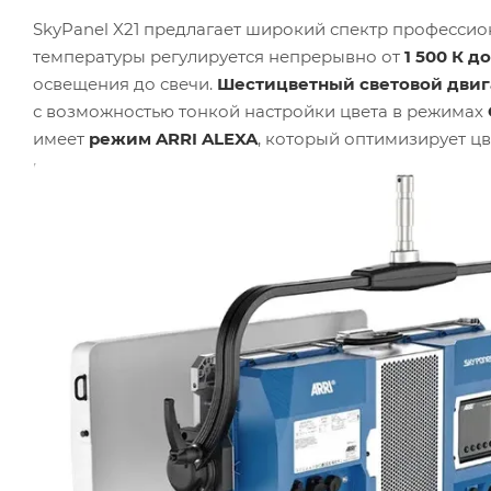
SkyPanel X21 предлагает широкий спектр професси
температуры регулируется непрерывно от
1 500 К д
освещения до свечи.
Шестицветный световой двиг
с возможностью тонкой настройки цвета в режимах
имеет
режим ARRI ALEXA
, который оптимизирует ц
идеальное согласование освещения с камерой.
Высо
использовать панель на высокой частоте кадров без
включают
15 пиксельных макросов и 15 динамиче
клубного света.