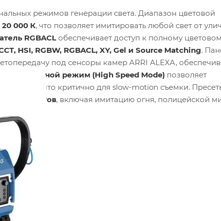
ональных режимов генерации света. Диапазон цветовой
о 20 000 К
, что позволяет имитировать любой свет от ули
атель RGBACL
обеспечивает доступ к полному цветовом
CCT, HSI, RGBW, RGBACL, XY, Gel и Source Matching
. Пан
ветопередачу под сенсоры камер ARRI ALEXA, обеспечив
коскоростной режим (High Speed Mode)
позволяет
 мерцания, что критично для slow-motion съемки. Пресет
ских эффектов
, включая имитацию огня, полицейской м