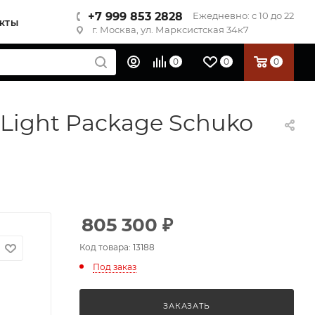
+7 999 853 2828
Ежедневно: с 10 до 22
КТЫ
г. Москва, ул. Марксистская 34к7
0
0
0
 Light Package Schuko
805 300
₽
Код товара: 13188
Под заказ
ЗАКАЗАТЬ