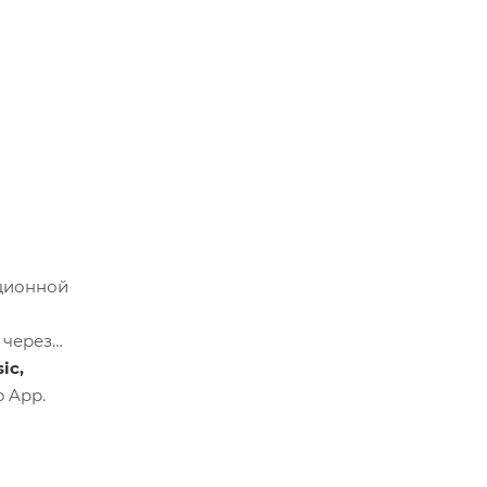
ционной
через
ic,
o App.