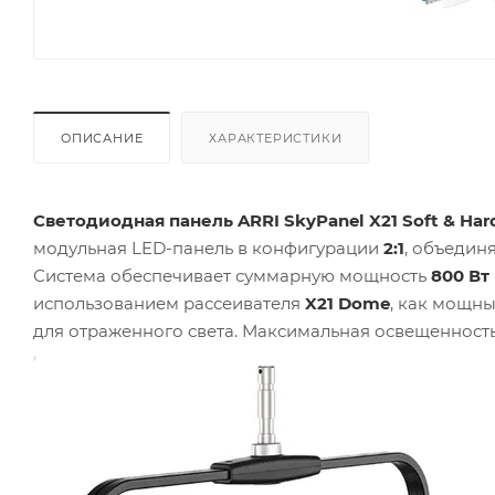
ОПИСАНИЕ
ХАРАКТЕРИСТИКИ
Светодиодная панель ARRI SkyPanel X21 Soft & Har
модульная LED-панель в конфигурации
2:1
, объедин
Система обеспечивает суммарную мощность
800 Вт
использованием рассеивателя
X21 Dome
, как мощны
для отраженного света. Максимальная освещенност
световой поток в режиме
open-face
составляет
51 8
устойчивой к дождю, пыли и даже очистке мойкой в