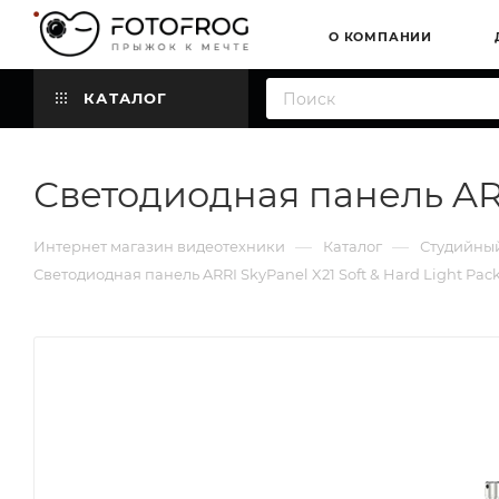
О КОМПАНИИ
КАТАЛОГ
Светодиодная панель ARR
—
—
Интернет магазин видеотехники
Каталог
Студийный
Светодиодная панель ARRI SkyPanel X21 Soft & Hard Light Pa