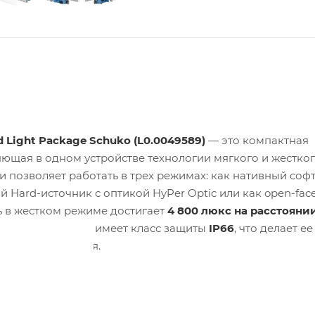
d Light Package Schuko (L0.0049589)
— это компактная
яющая в одном устройстве технологии мягкого и жестког
и позволяет работать в трех режимах: как нативный соф
й Hard-источник с оптикой HyPer Optic или как open-fa
ь в жестком режиме достигает
4 800 люкс на расстоянии
09 люмен
. Панель имеет класс защиты
IP66
, что делает ее
ысокого давления.