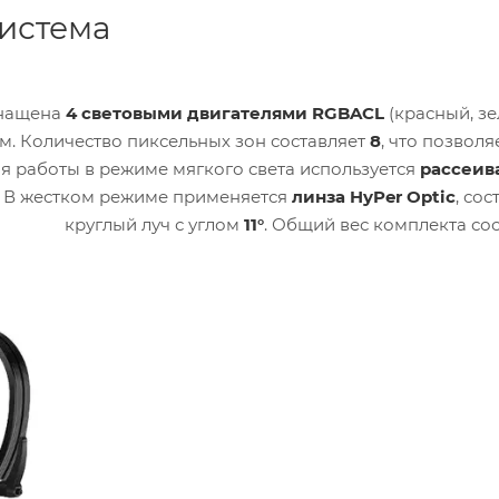
система
нащена
4 световыми двигателями RGBACL
(красный, зе
м. Количество пиксельных зон составляет
8
, что позволя
ля работы в режиме мягкого света используется
рассеив
. В жестком режиме применяется
линза HyPer Optic
, со
диный округлый луч с углом
11°
. Общий вес комплекта со