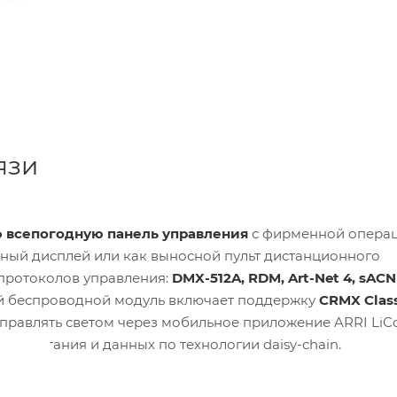
язи
 всепогодную панель управления
с фирменной опера
енный дисплей или как выносной пульт дистанционного
протоколов управления:
DMX-512A, RDM, Art-Net 4, sACN
ный беспроводной модуль включает поддержку
CRMX Class
 управлять светом через мобильное приложение ARRI LiC
е питания и данных по технологии daisy-chain.