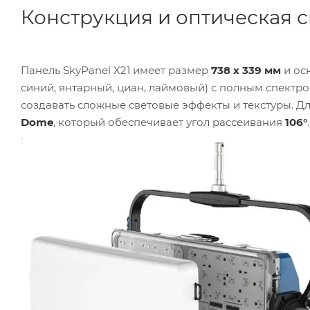
Конструкция и оптическая 
Панель SkyPanel X21 имеет размер
738 x 339 мм
и ос
синий, янтарный, циан, лаймовый) с полным спектро
создавать сложные световые эффекты и текстуры. Д
Dome
, который обеспечивает угол рассеивания
106°
из
72 индивидуальных линз
, коллимированных в е
18 кг
.