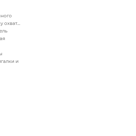
чного
у охвату
ель
ая
ы
игалки и