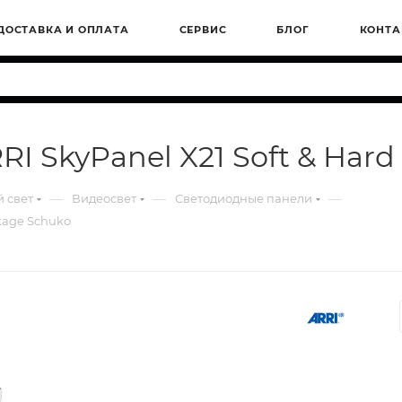
ДОСТАВКА И ОПЛАТА
СЕРВИС
БЛОГ
КОНТА
I SkyPanel X21 Soft & Hard
—
—
—
 свет
Видеосвет
Светодиодные панели
ckage Schuko