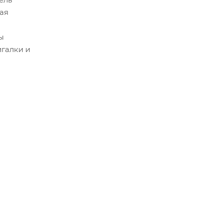
ая
ы
игалки и