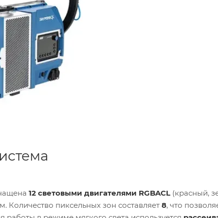
система
нащена
12 световыми двигателями RGBACL
(красный, з
м. Количество пиксельных зон составляет
8
, что позволя
ля работы в режиме мягкого света используется
рассеив