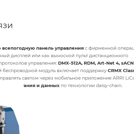
язи
 всепогодную панель управления
с фирменной опера
енный дисплей или как выносной пульт дистанционного
протоколов управления:
DMX-512A, RDM, Art-Net 4, sACN
ный беспроводной модуль включает поддержку
CRMX Class
 управлять светом через мобильное приложение ARRI LiC
ение питания и данных
по технологии daisy-chain.