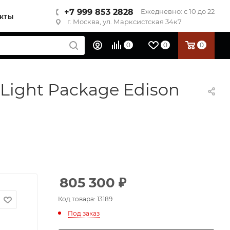
+7 999 853 2828
Ежедневно: с 10 до 22
КТЫ
г. Москва, ул. Марксистская 34к7
0
0
0
 Light Package Edison
805 300
₽
Код товара: 13189
Под заказ