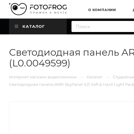
О КОМПАНИИ
КАТАЛОГ
Светодиодная панель ARRI
(L0.0049599)
—
—
Интернет магазин видеотехники
Каталог
Студийный
Светодиодная панель ARRI SkyPanel X21 Soft & Hard Light Pac