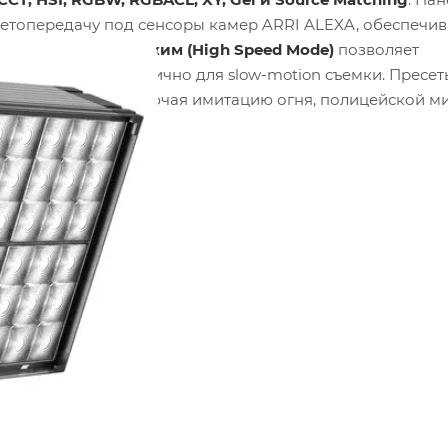
ветопередачу под сенсоры камер ARRI ALEXA, обеспечив
коскоростной режим (High Speed Mode)
позволяет
 мерцания, что критично для slow-motion съемки. Пресет
ских эффектов
, включая имитацию огня, полицейской м