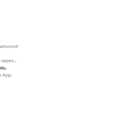
ционной
через
ic,
o App.