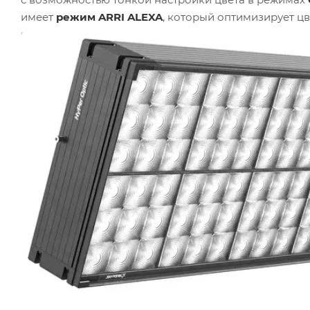
имеет
режим ARRI ALEXA
, который оптимизирует ц
идеальное согласование освещения с камерой.
Высо
использовать панель на высокой частоте кадров без
включают
15 пиксельных макросов и 15 динамиче
клубного света.