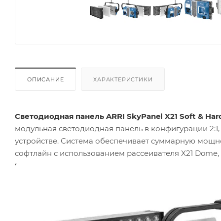
ОПИСАНИЕ
ХАРАКТЕРИСТИКИ
Светодиодная панель ARRI SkyPanel X21 Soft & Hard
модульная светодиодная панель в конфигурации 2:1
устройстве. Система обеспечивает суммарную мощн
софтлайн с использованием рассеивателя X21 Dome, 
face прибор для отраженного света. Максимальная 
расстоянии 10 м
. Панель имеет класс защиты
IP66
, 
высокого давления.