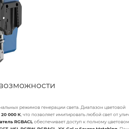
 возможности
ональных режимов генерации света. Диапазон цветовой
о 20 000 К
, что позволяет имитировать любой свет от ули
атель RGBACL
обеспечивает доступ к полному цветовом
CCT, HSI, RGBW, RGBACL, XY, Gel и Source Matching
. Пан