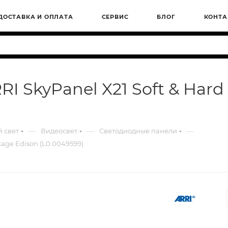
ДОСТАВКА И ОПЛАТА
СЕРВИС
БЛОГ
КОНТА
 SkyPanel X21 Soft & Hard
—
—
—
 свет
Видеосвет
Светодиодные панели
kage Edison (L0.0049599)