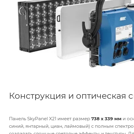
Конструкция и оптическая 
Панель SkyPanel X21 имеет размер
738 x 339 мм
и ос
синий, янтарный, циан, лаймовый) с полным спектро
создавать сложные световые эффекты и текстуры. Д