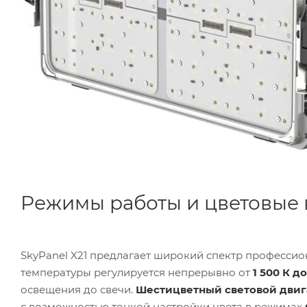
Режимы работы и цветовые
SkyPanel X21 предлагает широкий спектр професси
температуры регулируется непрерывно от
1 500 К д
освещения до свечи.
Шестицветный световой двиг
с возможностью тонкой настройки цвета в режимах