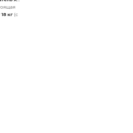
стоящая
т
18 кг
(с