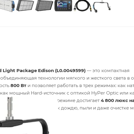
 Light Package Edison (L0.0049599)
— это компактная
, объединяющая технологии мягкого и жесткого света в 
ость
800 Вт
и позволяет работать в трех режимах: как н
как мощный Hard-источник с оптикой HyPer Optic или к
освещенность в жестком режиме достигает
4 800 люкс н
что делает ее устойчивой к дождю, пыли и даже очистке 