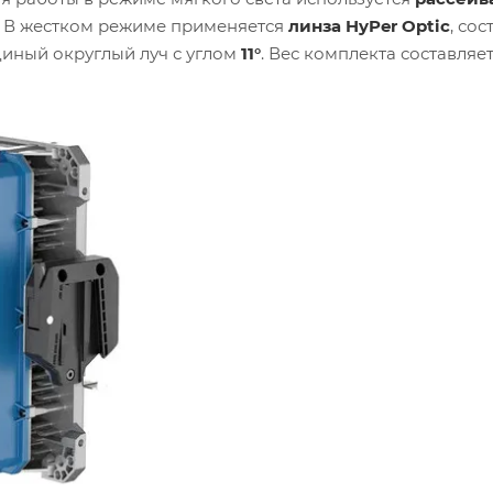
. В жестком режиме применяется
линза HyPer Optic
, со
диный округлый луч с углом
11°
. Вес комплекта составляе