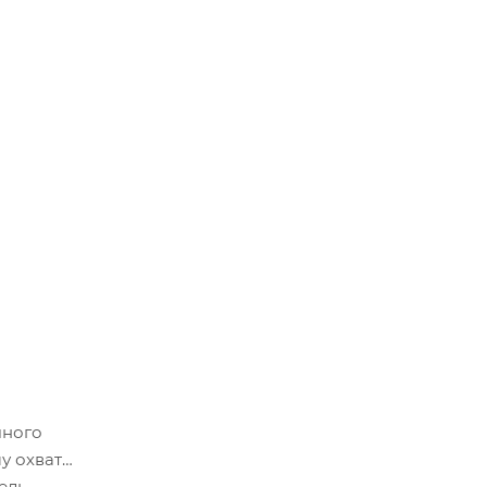
чного
у охвату
ель