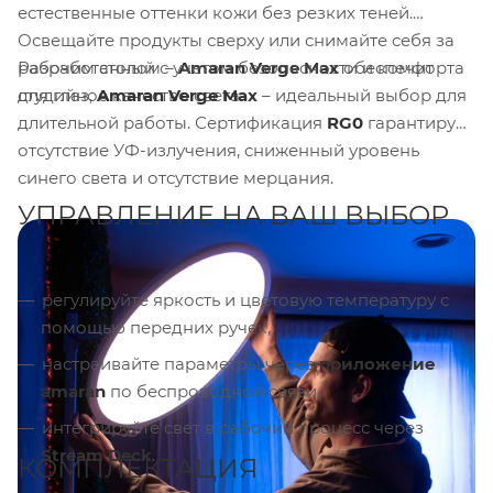
естественные оттенки кожи без резких теней.
Освещайте продукты сверху или снимайте себя за
Разработанный с учетом безопасности и комфорта
рабочим столом –
Amaran Verge Max
обеспечит
для глаз,
Amaran Verge Max
– идеальный выбор для
студийное качество света.
длительной работы. Сертификация
RG0
гарантирует
отсутствие УФ-излучения, сниженный уровень
синего света и отсутствие мерцания.
УПРАВЛЕНИЕ НА ВАШ ВЫБОР
регулируйте яркость и цветовую температуру с
помощью передних ручек,
настраивайте параметры через
приложение
amaran
по беспроводной связи,
интегрируйте свет в рабочий процесс через
Stream Deck
.
КОМПЛЕКТАЦИЯ