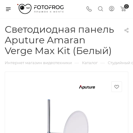
0
Светодиодная панель
Aputure Amaran
Verge Max Kit (Белый)
—
—
Интернет магазин видеотехники
Каталог
Студийный с