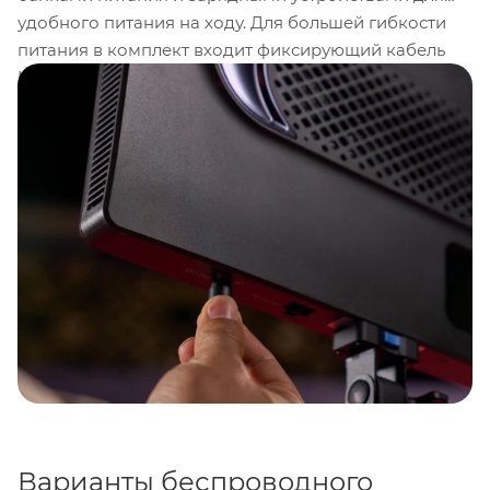
удобного питания на ходу. Для большей гибкости
питания в комплект входит фиксирующий кабель
USB-C для надежного и бесперебойного
подключения. Идеально подходит для мобильных
съемок с рук — в комплект входит быстросъемный
крепеж Ace E-lock, который позволяет использовать
Pano 120c с отдельно приобретаемым блоком
питания amaran Peak для беспроводной работы.
Варианты беспроводного