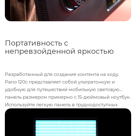
Портативность с
непревзойденной яркостью
Разработанный для создания контента на ходу,
Pano 120c представляет собой ультратонкую и
удобную для путешествий мобильную световую
панель размером примерно с 15-дюймовый ноутбук.
Используйте легкую панель в труднодоступных
местах для съемок на улице или в студии как
простое, но мощное решение для освещения.
Благодаря широкому диапазону цветовых
температур
2300–10,000K
и настройкам зелено-