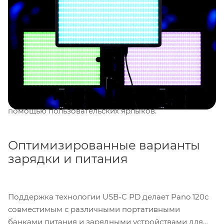
пурпурного баланса для точной передачи оттенков
кожи, Pano 120c производит до
13,490 люкс
на
расстоянии
1 м
при 6500K, освещая как небольшие
пространства, так и большие студии ярким и
красочным светом. Режим быстрого управления
автоматически настраивает цветовую температуру и
яркость без дополнительных усилий, а также
сохраняет часто используемые настройки с
помощью пользовательских ярлыков.
Оптимизированные варианты
зарядки и питания
Поддержка технологии USB-C PD делает Pano 120c
совместимым с различными портативными
банками питания и зарядными устройствами для