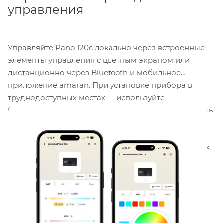
управления
Управляйте Pano 120c локально через встроенные
элементы управления с цветным экраном или
дистанционно через Bluetooth и мобильное
приложение amaran. При установке прибора в
труднодоступных местах — используйте
беспроводные функции управления, чтобы выбрать
конкретные цвета освещения и быстро внести
изменения. Создавайте атмосферные сцены и
разнообразие освещения с помощью специальных
эффектов Pano 120c, включая фейерверки,
неисправную лампочку, молнию, телевизор,
стробоскоп, взрыв, огонь, папарацци, сварку,
полицейскую машину и вечеринку.