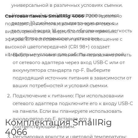
универсальной в различных условиях съемки.
Компактный дизайн: световая панель имеет
Световая панель SmallRig 4066
P200 идеально
размер 10 дюймов и ультратонкую рамку с
подходит для использования во время съемки
толщиной всего 18 мм, что обеспечивает легкость
видео, трансляций, видеоблогов или прямых
и удобство в переноске и установке.
эфиров. Его естественное и мягкое освещение с
высокой цветопередачей (CRI 98+) создает
комфортные условия для работы перед камерой.
Выбор источника питания: Панель можно питать
от сетевого адаптера через вход USB-C или от
аккумулятора стандарта np-F. Выберите
подходящий источник питания в зависимости от
ваших потребностей и условий съемки.
Подключение к питанию: При использовании
сетевого адаптера подключите его к входу USB-C
на панели. Если вы планируете использовать
аккумулятор np-F, вставьте его в
Комплектация SmallRig
соответствующий разъем.
4066
Регулировка яркости и цветовой температуры: