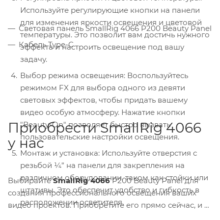
Используйте регулирующие кнопки на панели
для изменения яркости освещения и цветовой
Световая панель SmallRig 4066 P200 Beauty Panel
температуры. Это позволит вам достичь нужного
Кабель Type-C
эффекта и настроить освещение под вашу
задачу.
Выбор режима освещения: Воспользуйтесь
режимом FX для выбора одного из девяти
световых эффектов, чтобы придать вашему
видео особую атмосферу. Нажатие кнопки
Приобрести SmallRig 4066
"Beauty-On" позволяет быстро вызвать
пользовательские настройки освещения.
у нас
Монтаж и установка: Используйте отверстия с
резьбой ¼” на панели для закрепления на
различном оборудовании, таком как стойки или
Выбирайте
SmallRig 4066
P200 Beauty Panel для
штативы. Это обеспечит удобство и гибкость в
создания профессионального освещения ваших
расположении осветителя.
видео проектов. Приобретите его прямо сейчас, и у
вас всегда будет под рукой надежный и удобный в