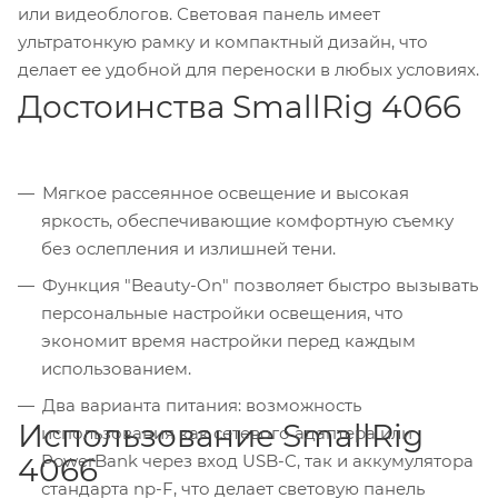
или видеоблогов. Световая панель имеет
ультратонкую рамку и компактный дизайн, что
делает ее удобной для переноски в любых условиях.
Достоинства SmallRig 4066
Мягкое рассеянное освещение и высокая
яркость, обеспечивающие комфортную съемку
без ослепления и излишней тени.
Функция "Beauty-On" позволяет быстро вызывать
персональные настройки освещения, что
экономит время настройки перед каждым
использованием.
Два варианта питания: возможность
Использование SmallRig
использования как сетевого адаптера или
PowerBank через вход USB-C, так и аккумулятора
4066
стандарта np-F, что делает световую панель