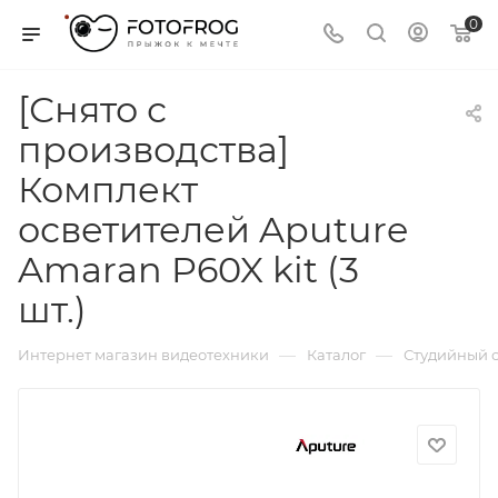
0
[Снято с
производства]
Комплект
осветителей Aputure
Amaran P60X kit (3
шт.)
—
—
Интернет магазин видеотехники
Каталог
Студийный с