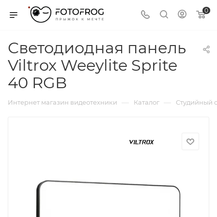
0
Светодиодная панель
Viltrox Weeylite Sprite
40 RGB
—
—
Интернет магазин видеотехники
Каталог
Студийный с