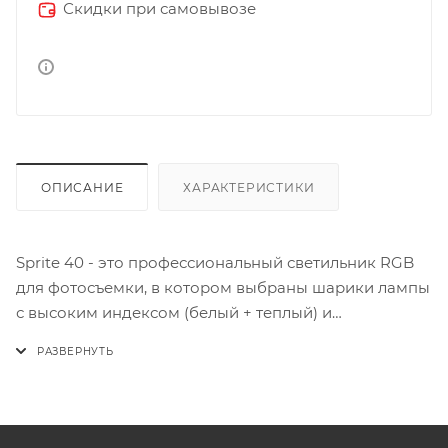
Скидки при самовывозе
ОПИСАНИЕ
ХАРАКТЕРИСТИКИ
Sprite 40 - это профессиональный светильник RGB
для фотосъемки, в котором выбраны шарики лампы
с высоким индексом (белый + теплый) и
высококачественные цветные шарики лампы
RGB.Цветовую температуру и яркость можно легко
регулировать.Благодаря низкому
энергопотреблению, стабильной цветовой
температуре и удобству переноски она подходит