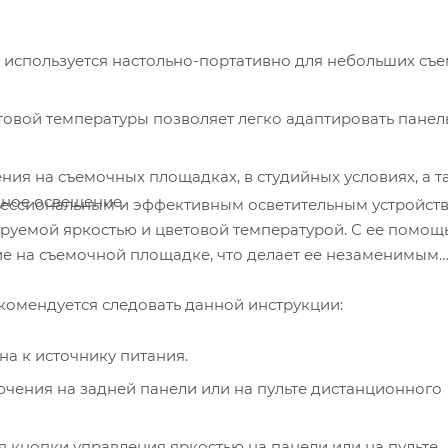
 используется настольно-портативно для небольших съ
овой температуры позволяет легко адаптировать панел
ия на съемочных площадках, в студийных условиях, а т
щное освещение.
офессиональным и эффективным осветительным устройств
руемой яркостью и цветовой температурой. С ее помощ
ие на съемочной площадке, что делает ее незаменимым
екомендуется следовать данной инструкции:
на к источнику питания.
чения на задней панели или на пульте дистанционного
я кнопки управления яркостью на панели или на пульте