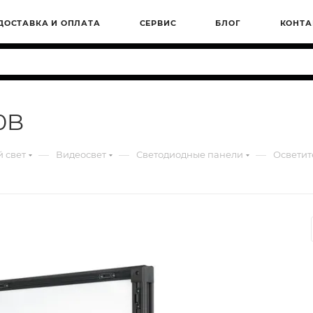
ДОСТАВКА И ОПЛАТА
СЕРВИС
БЛОГ
КОНТА
0B
—
—
—
 свет
Видеосвет
Светодиодные панели
Осветит