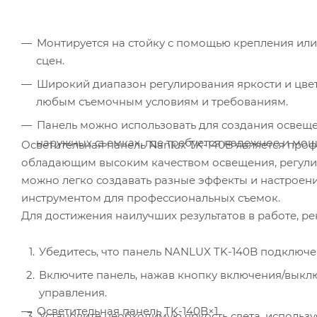
Монтируется на стойку с помощью крепления или
сцен.
Широкий диапазон регулирования яркости и цвет
любым съемочным условиям и требованиям.
Панель можно использовать для создания освещен
наружных съемках, где требуется надежное и мо
Осветительная панель Nanlux TK-140B является пр
обладающим высоким качеством освещения, регули
можно легко создавать разные эффекты и настроен
инструментом для профессиональных съемок.
Для достижения наилучших результатов в работе, р
Убедитесь, что панель NANLUX TK-140B подключе
Включите панель, нажав кнопку включения/выклю
управления.
Осветительная панель TK-140B×1
Установите необходимую яркость света, использу