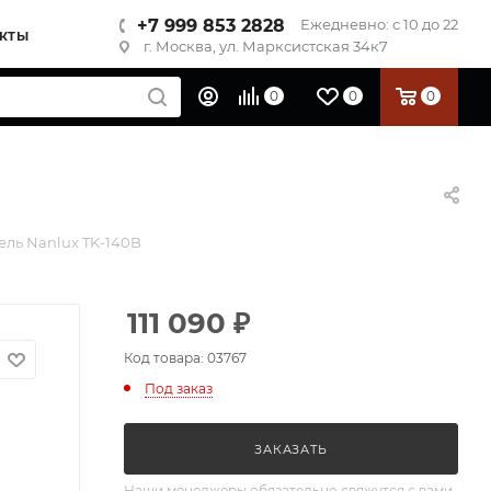
+7 999 853 2828
Ежедневно: с 10 до 22
КТЫ
г. Москва, ул. Марксистская 34к7
0
0
0
ель Nanlux TK-140B
111 090
₽
Код товара: 03767
Под заказ
ЗАКАЗАТЬ
Наши менеджеры обязательно свяжутся с вами