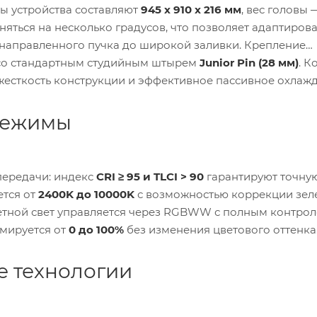
ы устройства составляют
945 x 910 x 216 мм
, вес головы
ться на несколько градусов, что позволяет адаптирова
онаправленного пучка до широкой заливки. Крепление
о стандартным студийным штырем
Junior Pin (28 мм)
. К
 жесткость конструкции и эффективное пассивное охлаж
 режимы
передачи: индекс
CRI ≥ 95 и TLCI > 90
гарантируют точну
ется от
2400K до 10000K
с возможностью коррекции зел
ветной свет управляется через RGBWW с полным контро
ммируется от
0 до 100%
без изменения цветового оттенка
е технологии