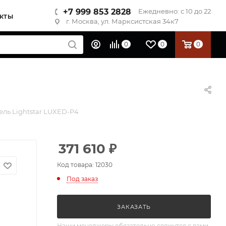
+7 999 853 2828
Ежедневно: с 10 до 22
КТЫ
г. Москва, ул. Марксистская 34к7
0
0
0
ель Lightstar LUXED-P4
371 610
₽
Код товара: 12030
Под заказ
ЗАКАЗАТЬ
Наши менеджеры обязательно свяжутся с вами