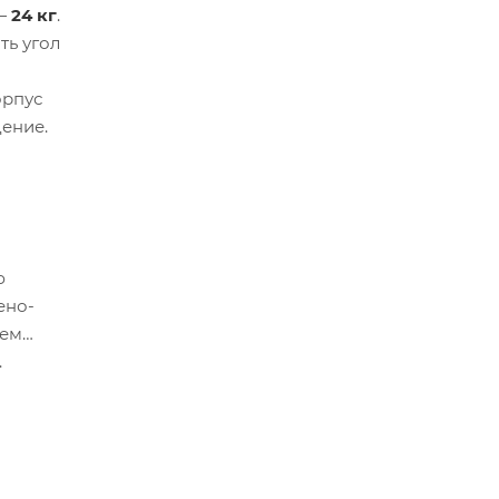
 —
24 кг
.
ть угол
орпус
дение.
ю
ено-
лем
.