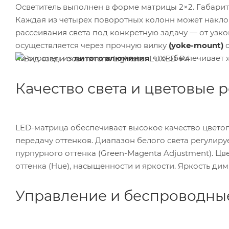
Осветитель выполнен в форме матрицы 2×2. Габарит
Каждая из четырех поворотных колонн может наклоня
рассеивания света под конкретную задачу — от узк
осуществляется через прочную вилку
(yoke-mount)
с
изготовлен из
литого алюминия
, что обеспечивает
Качество света и цветовые
LED-матрица обеспечивает высокое качество цвето
передачу оттенков. Диапазон белого света регулиру
пурпурного оттенка (Green-Magenta Adjustment). Ц
оттенка (Hue), насыщенности и яркости. Яркость ди
Управление и беспроводны