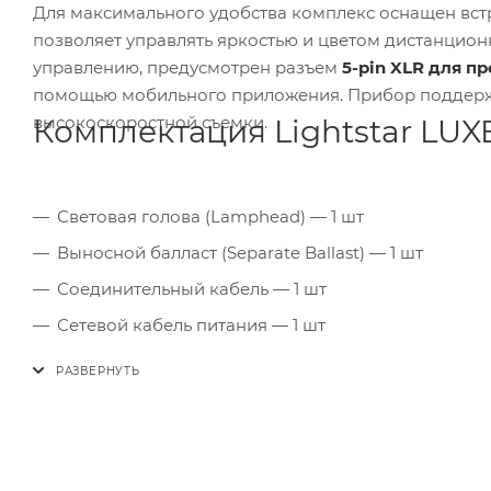
Для максимального удобства комплекс оснащен в
позволяет управлять яркостью и цветом дистанцион
управлению, предусмотрен разъем
5-pin XLR для 
помощью мобильного приложения. Прибор поддер
высокоскоростной съемки.
Комплектация Lightstar LUX
Световая голова (Lamphead) — 1 шт
Выносной балласт (Separate Ballast) — 1 шт
Соединительный кабель — 1 шт
Сетевой кабель питания — 1 шт
Комплект софтбоксов (Softbox Set) — 1 шт
Соты (Grid) — 1 комплект
Транспортировочный кейс (Flightcase) — 1 шт