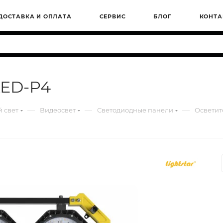
ДОСТАВКА И ОПЛАТА
СЕРВИС
БЛОГ
КОНТА
XED-P4
—
—
—
 свет
Видеосвет
Светодиодные панели
Осветит