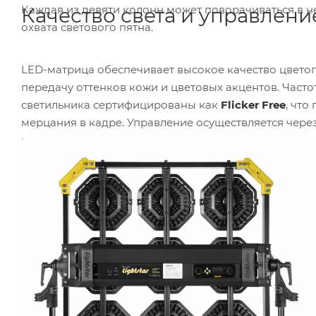
Каждая из девяти колонн может поворачиваться в н
Качество света и управлени
охвата светового пятна.
LED-матрица обеспечивает высокое качество цвето
передачу оттенков кожи и цветовых акцентов. Част
светильника сертифицированы как
Flicker Free
, что
мерцания в кадре. Управление осуществляется через
встроенный модуль
LumenRadio для беспроводног