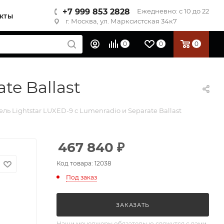
+7 999 853 2828
Ежедневно: с 10 до 22
КТЫ
г. Москва, ул. Марксистская 34к7
0
0
0
te Ballast
ль Lightstar LUXED-9 с Lumenradio и Separate Ballast
467 840
₽
Код товара: 12038
Под заказ
ЗАКАЗАТЬ
Наши менеджеры обязательно свяжутся с вами