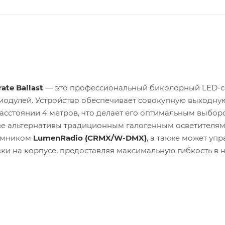
ate Ballast
— это профессиональный биколорный LED-сп
модулей. Устройство обеспечивает совокупную выходну
асстоянии 4 метров, что делает его оптимальным выбор
ве альтернативы традиционным галогенным осветителям
емником
LumenRadio (CRMX/W-DMX)
, а также может упр
и на корпусе, предоставляя максимальную гибкость в 