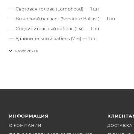
Световая голова (Lamphead) — 1 шт
Выносной балласт (Separate Ballast) — 1 шт
Соединительный кабель (1 м) — 1 шт
Удлинительный кабель (7 м) — 1 шт
Сетевой кабель питания — 1 шт
Комплект софтбоксов (Softbox Set) — 1 шт
Чехол от дождя (Rainproof Cover) — 1 шт
ИНФОРМАЦИЯ
КЛИЕНТА
О КОМПАНИИ
ДОСТАВКА 