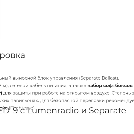
ировка
ный выносной блок управления (Separate Ballast),
 м), сетевой кабель питания, а также
набор софтбоксов
)
для защиты при работе на открытом воздухе. Степень
 сухих павильонах. Для безопасной перевозки рекоменду
 (Flightcase).
ED-9 с Lumenradio и Separate