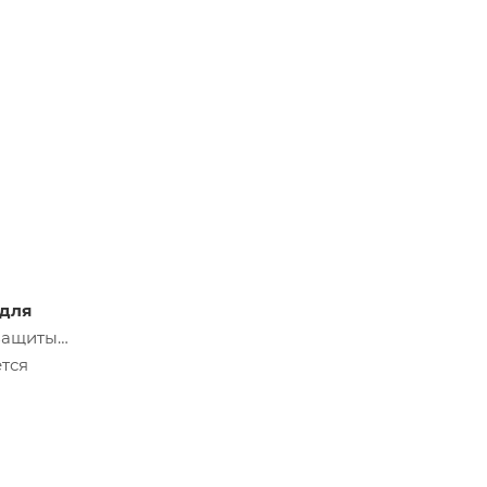
 для
 защиты
ется