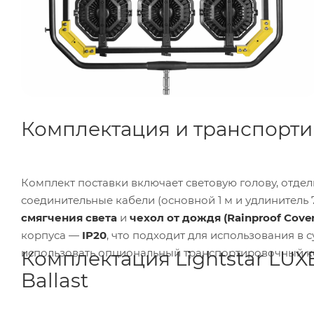
Комплектация и транспорт
Комплект поставки включает световую голову, отдель
соединительные кабели (основной 1 м и удлинитель 7
смягчения света
и
чехол от дождя (Rainproof Cover
корпуса —
IP20
, что подходит для использования в
использовать опциональный транспортировочный кейс
Комплектация Lightstar LUX
Ballast