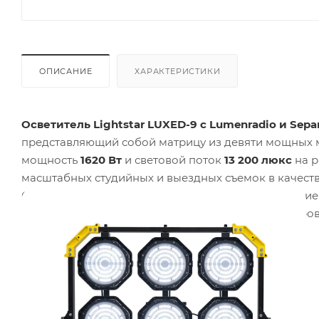
ОПИСАНИЕ
ХАРАКТЕРИСТИКИ
Осветитель Lightstar LUXED-9 с Lumenradio и Separ
представляющий собой матрицу из девяти мощных 
мощность
1620 Вт
и световой поток
13 200 люкс
на р
масштабных студийных и выездных съемок в качест
Система оснащена встроенным беспроводным при
по протоколу DMX или с помощью ручной регулировк
и контроле параметров освещения.