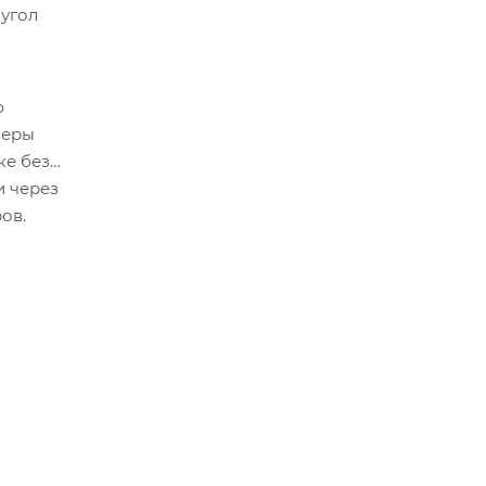
 угол
ю
веры
ке без
и через
ов.