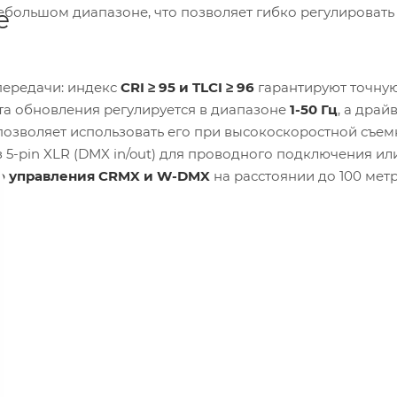
ебольшом диапазоне, что позволяет гибко регулировать
е
передачи: индекс
CRI ≥ 95 и TLCI ≥ 96
гарантируют точну
ота обновления регулируется в диапазоне
1-50 Гц
, а драй
 позволяет использовать его при высокоскоростной съем
 5-pin XLR (DMX in/out) для проводного подключения ил
о управления CRMX и W-DMX
на расстоянии до 100 метр