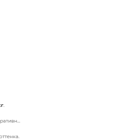
кг
.
еративно
оттенка.