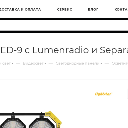
ДОСТАВКА И ОПЛАТА
СЕРВИС
БЛОГ
КОНТА
ED-9 с Lumenradio и Separa
—
—
—
 свет
Видеосвет
Светодиодные панели
Осветите