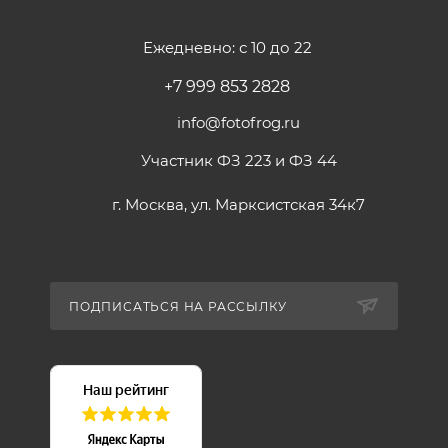
Тип беспроводного пульта дистанционного
управления: Bluetooth
Ежедневно: с 10 до 22
Источник питания: Питание от сети переменного
+7 999 853 2828
тока (встроенный кабель)
Входная мощность переменного тока: от 100 до 240
info@fotofrog.ru
В переменного тока, 50/60 Гц
Участник ФЗ 223 и ФЗ 44
Потребляемая мощность: 200 W
г. Москва, ул. Марксистская 34к7
ПОДПИСАТЬСЯ НА РАССЫЛКУ