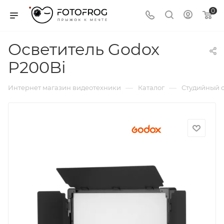
0
Осветитель Godox
P200Bi
—
—
Интернет магазин видеотехники
Каталог
Студийный с