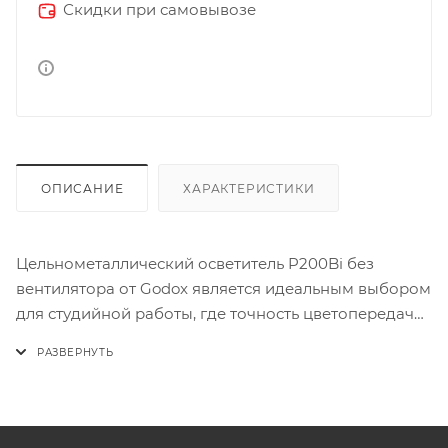
Скидки при самовывозе
ОПИСАНИЕ
ХАРАКТЕРИСТИКИ
Цельнометаллический осветитель P200Bi без
вентилятора от Godox является идеальным выбором
для студийной работы, где точность цветопередачи,
контроль и отсутствие мерцания имеют
первостепенное значение.
Тип товара: 1x Светодиодный осветитель
Фотометрия: