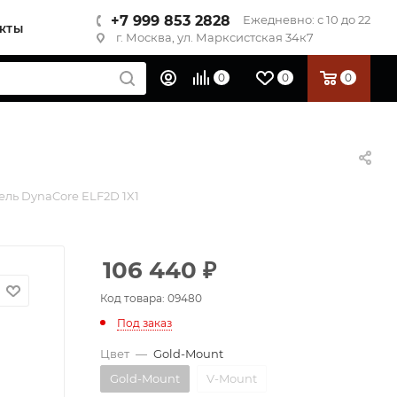
+7 999 853 2828
Ежедневно: с 10 до 22
КТЫ
г. Москва, ул. Марксистская 34к7
0
0
0
ель DynaCore ELF2D 1X1
106 440
₽
Код товара: 09480
Под заказ
Цвет
—
Gold-Mount
Gold-Mount
V-Mount