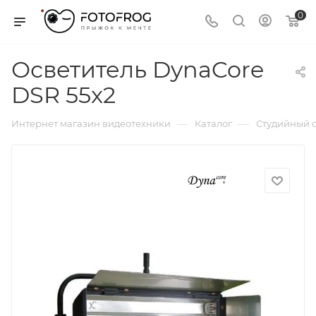
0
Осветитель DynaCore
DSR 55x2
—
—
Интернет магазин видеотехники
Каталог
Студийный с