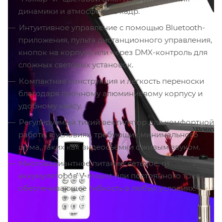
динамики и атмосферы в кадр.
Интуитивное управление с помощью Bluetooth-
приложения, пульта дистанционного управления,
кнопок на корпусе или через DMX-контроль для
сложных световых установок.
Компактная конструкция и лёгкость переноски
благодаря прочному алюминиевому корпусу и
удобному кейсу.
Регулируемый тихий вентилятор для комфортной
работы в условиях, требующих минимального
шума, таких как видеосъёмки с живым звуком.
Многовариантное питание: сетевое, от
аккумуляторов V-mount или постоянного тока,
обеспечивающее гибкость в любых условиях.