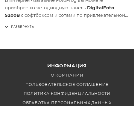
В интернет-магазине FotoFrog вы можете
приобрести светодиодную панель
DigitalFoto
S200B
с софтбоксом и сотами по привлекательной
цене. Мы предоставляем качественную
консультацию и оригинальную продукцию с
гарантией. Используйте мощь профессионального
света для реализации самых амбициозных идей уже
сегодня!
ИНФОРМАЦИЯ
О КОМПАНИИ
ПОЛЬЗОВАТЕЛЬСКОЕ СОГЛАШЕНИЕ
ПОЛИТИКА КОНФИДЕНЦИАЛЬНОСТИ
ОБРАБОТКА ПЕРСОНАЛЬНЫХ ДАННЫХ
КЛИЕНТАМ