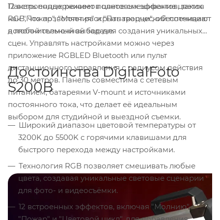
12 встроенных режимов цветовых эффектов, таких
Панель поддерживает полное смешивание цветов
как "Пожар", "Молния" и "Папарацци", обеспечивают
RGB, что позволяет раскрыть творческий потенциал
дополнительный выбор для создания уникальных
в любой съемочной задаче.
сцен. Управлять настройками можно через
приложение RGBLED Bluetooth или пульт
дистанционного управления с радиусом действия
Достоинства DigitalFoto
до 30 метров. Панель совместима с сетевым
S200B
питанием, батареями V-mount и источниками
постоянного тока, что делает её идеальным
выбором для студийной и выездной съемки.
Широкий диапазон цветовой температуры от
3200K до 5500K с горячими клавишами для
быстрого перехода между настройками.
Технология RGB позволяет смешивать любые
цвета, создавая уникальные световые сценарии
для фото- и видеосъёмки.
12 встроенных эффектов, включая "Молнию",
"Пожар" и "Цветовой цикл", для добавления