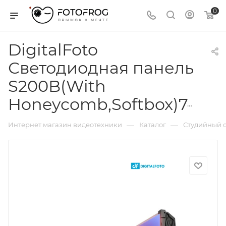
0
DigitalFoto
Светодиодная панель
S200B(With
Honeycomb,Softbox)747045874769
—
—
Интернет магазин видеотехники
Каталог
Студийный с