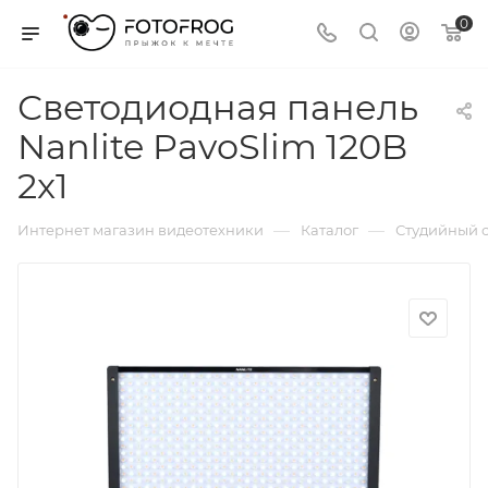
0
Светодиодная панель
Nanlite PavoSlim 120B
2x1
—
—
Интернет магазин видеотехники
Каталог
Студийный с