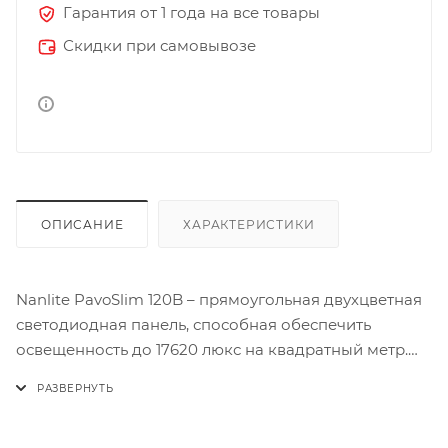
Гарантия от 1 года на все товары
Скидки при самовывозе
ОПИСАНИЕ
ХАРАКТЕРИСТИКИ
Nanlite PavoSlim 120B – прямоугольная двухцветная
светодиодная панель, способная обеспечить
освещенность до 17620 люкс на квадратный метр.
Модель характеризуется высокими показателями
CRI 95 и TLCI 97, что гарантируется точность
передачи цвета, позволяет регулировать цветовую