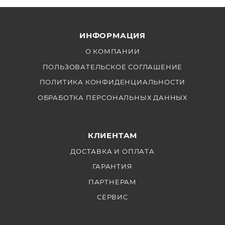
температуру в пределах 2700К-6500К.
Устройство имеет 12 встроенных специальных
ИНФОРМАЦИЯ
эффектов для создания нестандартных световых
сценариев. Обеспечить простоту настроек помогают
О КОМПАНИИ
встроенные опции управления устройством.
ПОЛЬЗОВАТЕЛЬСКОЕ СОГЛАШЕНИЕ
ПОЛИТИКА КОНФИДЕНЦИАЛЬНОСТИ
ОБРАБОТКА ПЕРСОНАЛЬНЫХ ДАННЫХ
КЛИЕНТАМ
ДОСТАВКА И ОПЛАТА
ГАРАНТИЯ
ПАРТНЕРАМ
СЕРВИС