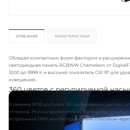
ОПИСАНИЕ
ХАРАКТЕРИСТИКИ
Обладая компактным форм-фактором и расширенным
светодиодная панель RGBWW Chameleon от DigitalFo
3200 до 9999 К и высокий показатель CRI 97 для 
освещению.
360 цветов с регулируемой нас
В режиме RGB доступно 360 выбираемых цветов с у
оттенков. Эти настройки можно выполнять локально
встроенный DMX или беспроводным способом через 