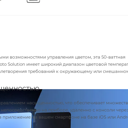
и возможностями управления цветом, эта 50-ваттная
to Solution имеет широкий диапазон цветовой темпера
удовлетворения требований к окружающему или смешанно
ыщенностью
правлением насыщенностью, что обеспечивает множест
 непосредственно на приборе, удаленно с консоли чере
приложение на вашем смартфоне на базе iOS или Andr