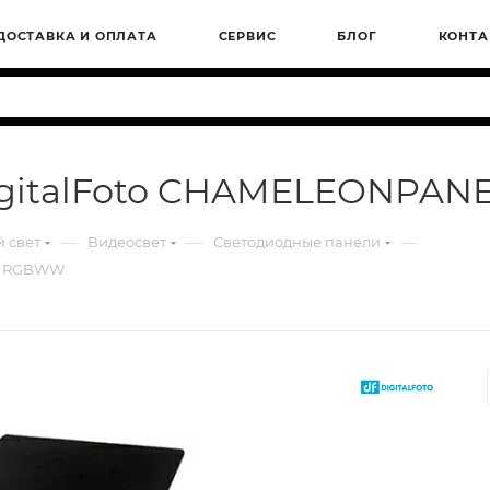
ДОСТАВКА И ОПЛАТА
СЕРВИС
БЛОГ
КОНТА
DigitalFoto CHAMELEONPA
—
—
—
 свет
Видеосвет
Светодиодные панели
0W RGBWW