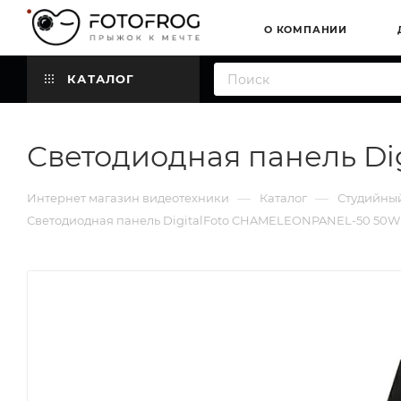
О КОМПАНИИ
КАТАЛОГ
Светодиодная панель 
—
—
Интернет магазин видеотехники
Каталог
Студийный
Светодиодная панель DigitalFoto CHAMELEONPANEL-50 5