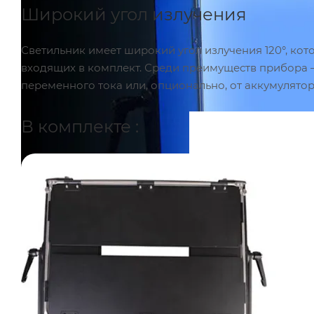
Широкий угол излучения
Светильник имеет широкий угол излучения 120°, ко
входящих в комплект. Среди преимуществ прибора —
переменного тока или, опционально, от аккумулято
В комплекте :