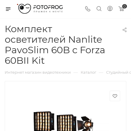
0
Комплект
осветителей Nanlite
PavoSlim 60B c Forza
60BII Kit
—
—
Интернет магазин видеотехники
Каталог
Студийный с