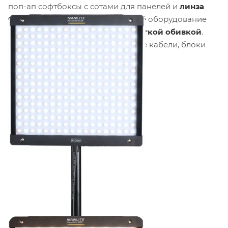
поп-ап софтбоксы с сотами для панелей и
линза
Френеля FL-11
для Forza 60BII. Всё оборудование
упаковано в
колёсный кейс с мягкой обивкой
.
Набор включает все необходимые кабели, блоки
управления и крепления.