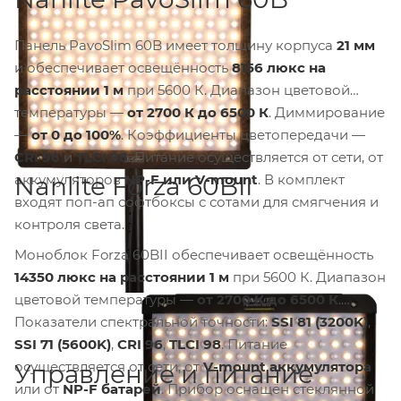
Панель PavoSlim 60B имеет толщину корпуса
21 мм
и обеспечивает освещённость
8156 люкс на
расстоянии 1 м
при 5600 К. Диапазон цветовой
температуры —
от 2700 К до 6500 К
. Диммирование
—
от 0 до 100%
. Коэффициенты цветопередачи —
CRI 96
и
TLCI 98
. Питание осуществляется от сети, от
аккумуляторов
NP-F или V-mount
. В комплект
Nanlite Forza 60BII
входят поп-ап софтбоксы с сотами для смягчения и
контроля света.
Моноблок Forza 60BII обеспечивает освещённость
14350 люкс на расстоянии 1 м
при 5600 К. Диапазон
цветовой температуры —
от 2700 К до 6500 К
.
Показатели спектральной точности:
SSI 81 (3200K)
,
SSI 71 (5600K)
,
CRI 96
,
TLCI 98
. Питание
осуществляется от сети, от
V-mount аккумулятора
Управление и питание
или от
NP-F батарей
. Прибор оснащён стеклянной