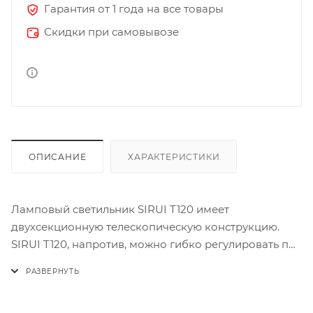
Гарантия от 1 года на все товары
Скидки при самовывозе
ОПИСАНИЕ
ХАРАКТЕРИСТИКИ
Ламповый светильник SIRUI T120 имеет
двухсекционную телескопическую конструкцию.
SIRUI T120, напротив, можно гибко регулировать по
длине для использования в широком диапазоне
сценариев. T120 имеет широкий диапазон цветовой
температуры от 2500 К до 8000 К. В режим CCT