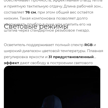
обеспечивает прочность, эффективный отвод тепла
и приятную тактильную отдачу. Длина рабочей зоны
составляет
76 см
, при этом общий вес остаётся
низким. Такая компоновка позволяет долго
удерживать прибор в руке или крепить его на
Световые режимы
штатив через стандартное резьбовое гнездо.
Осветитель поддерживает полный спектр
RGB
и
широкий диапазон цветовой температуры. Плавная
регулировка яркости и
31 предустановленный
эффект
дают свободу в построении светового
рисунка. Для формирования более направленного
пучка в комплекте идут
соты
, которые
ограничивают рассеивание и повышают контраст.