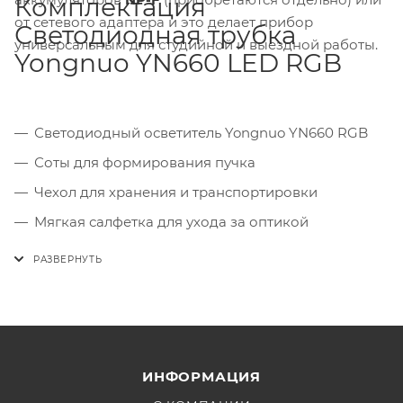
Комплектация
от сетевого адаптера и это делает прибор
Светодиодная трубка
универсальным для студийной и выездной работы.
Yongnuo YN660 LED RGB
Светодиодный осветитель Yongnuo YN660 RGB
Соты для формирования пучка
Чехол для хранения и транспортировки
Мягкая салфетка для ухода за оптикой
ИНФОРМАЦИЯ