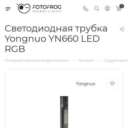
0
Светодиодная трубка
Yongnuo YN660 LED
RGB
—
—
Интернет магазин видеотехники
Каталог
Студийный с
Yongnuo