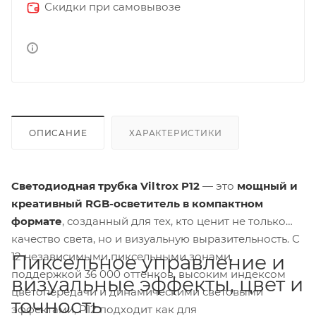
Скидки при самовывозе
ОПИСАНИЕ
ХАРАКТЕРИСТИКИ
Светодиодная трубка Viltrox P12
— это
мощный и
креативный RGB-осветитель в компактном
формате
, созданный для тех, кто ценит не только
качество света, но и визуальную выразительность. С
12 независимыми пиксельными зонами,
Пиксельное управление и
поддержкой 36 000 оттенков, высоким индексом
визуальные эффекты, цвет и
цветопередачи и динамическими световыми
точность
эффектами, P12 подходит как для