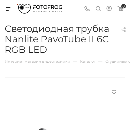
0
Светодиодная трубка
Nanlite PavoTube II 6C
RGB LED
—
—
Интернет магазин видеотехники
Каталог
Студийный с