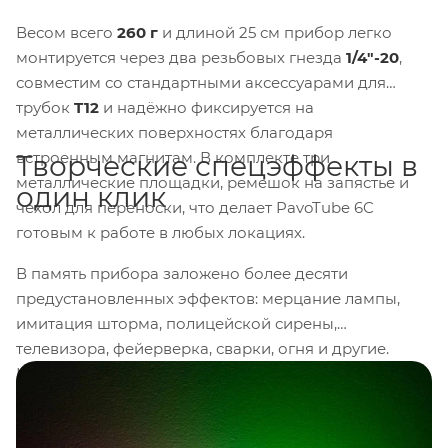
Весом всего
260 г
и длиной 25 см прибор легко
монтируется через два резьбовых гнезда
1/4"-20
,
совместим со стандартными аксессуарами для
трубок
T12
и надёжно фиксируется на
металлических поверхностях благодаря
встроенным магнитам. В комплекте три
Творческие спецэффекты в
металлические площадки, ремешок на запястье и
один клик
чехол для переноски, что делает PavoTube 6C
готовым к работе в любых локациях.
В память прибора заложено более десяти
предустановленных эффектов: мерцание лампы,
имитация шторма, полицейской сирены,
телевизора, фейерверка, сварки, огня и другие.
Каждый эффект можно настроить под задачу и это
экономит время на площадке и открывает
возможности для нестандартных световых решений