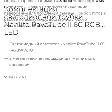
Полная зарядка занимает
2,5 часа
через порт
USB-
C
, при этом можно использовать внешние
Комплектация
павербанки для продления съёмки. Прибор готов к
светодиодной трубки
работе по всему миру, достаточно любого
Nanlite PavoTube II 6C RGB
источника с USB-выходом.
LED
Светодиодный осветитель Nanlite PavoTube II 6C
(RGBWW, 10")
3 металлические площадки для магнитного
крепления
Кабель USB-C — USB-A
Ремешок на запястье
Чехол для переноски