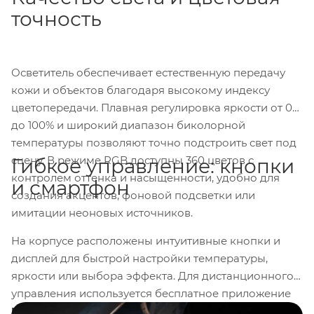
точность
Осветитель обеспечивает естественную передачу
кожи и объектов благодаря высокому индексу
цветопередачи. Плавная регулировка яркости от 0
до 100% и широкий диапазон биколорной
температуры позволяют точно подстроить свет под
сцену. В режиме RGB доступны 360 цветов с
Гибкое управление: кнопки
контролем оттенка и насыщенности, удобно для
и смартфон
создания акцентов, фоновой подсветки или
имитации неоновых источников.
На корпусе расположены интуитивные кнопки и
дисплей для быстрой настройки температуры,
яркости или выбора эффекта. Для дистанционного
управления используется бесплатное приложение
NANLINK
через Bluetooth и радиоканал
2,4 ГГц
.